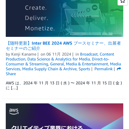
【随時更新】Inter BEE 2024 AWS ブースセミナー、出展者
セミナーのご紹介
by
Kenji Kaname
on
06 11月 2024
in
Broadcast
,
Content
Production
,
Data Science & Analytics for Media
,
Direct-to-
Consumer & Streaming
,
General
,
Media & Entertainment
,
Media
Services
,
Media Supply Chain & Archive
,
Sports
Permalink
Share
AWS は、2024 年 11 月 13 日 ( 水 ) 〜 2024 年 11 月 15 日 ( 金 )
に […]