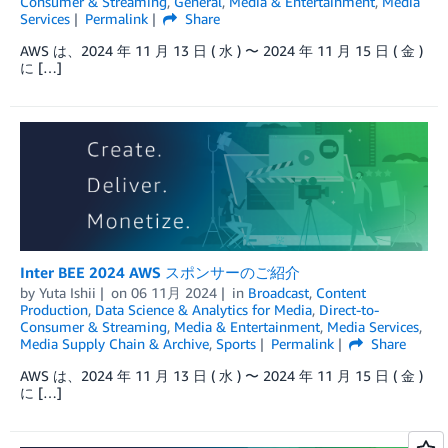
Consumer & Streaming
,
General
,
Media & Entertainment
,
Media
Services
Permalink
Share
AWS は、2024 年 11 月 13 日 ( 水 ) 〜 2024 年 11 月 15 日 ( 金 )
に […]
Inter BEE 2024 AWS スポンサーのご紹介
by
Yuta Ishii
on
06 11月 2024
in
Broadcast
,
Content
Production
,
Data Science & Analytics for Media
,
Direct-to-
Consumer & Streaming
,
Media & Entertainment
,
Media Services
,
Media Supply Chain & Archive
,
Sports
Permalink
Share
AWS は、2024 年 11 月 13 日 ( 水 ) 〜 2024 年 11 月 15 日 ( 金 )
に […]