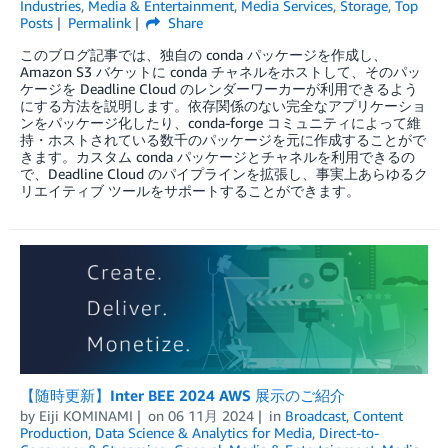
Industries
,
Media & Entertainment
,
Media Services
,
Storage
,
Top
Posts
Permalink
Share
このブログ記事では、独自の conda パッケージを作成し、
Amazon S3 バケットに conda チャネルをホストして、そのパッ
ケージを Deadline Cloud のレンダーワーカーが利用できるよう
にする方法を説明します。依存関係のない完全なアプリケーショ
ンをパッケージ化したり、conda-forge コミュニティによって維
持・ホストされている数千のパッケージを元に作成することがで
きます。カスタム conda パッケージとチャネルを利用できるの
で、Deadline Cloud のパイプラインを拡張し、事実上あらゆるク
リエイティブ ツールをサポートすることができます。
【随時更新】Inter BEE 2024 AWS 展示のご紹介
by
Eiji KOMINAMI
on
06 11月 2024
in
Broadcast
,
Content
Production
,
Data Science & Analytics for Media
,
Direct-to-