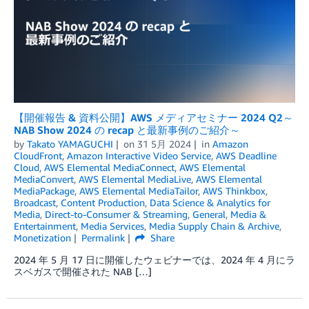
【開催報告 & 資料公開】AWS メディアセミナー 2024 Q2～
NAB Show 2024 の recap と最新事例のご紹介～
by
Takato YAMAGUCHI
on
31 5月 2024
in
Amazon
CloudFront
,
Amazon Interactive Video Service
,
AWS Deadline
Cloud
,
AWS Elemental MediaConnect
,
AWS Elemental
MediaConvert
,
AWS Elemental MediaLive
,
AWS Elemental
MediaPackage
,
AWS Elemental MediaTailor
,
AWS Thinkbox
,
Broadcast
,
Content Production
,
Data Science & Analytics for
Media
,
Direct-to-Consumer & Streaming
,
General
,
Media &
Entertainment
,
Media Services
,
Media Supply Chain & Archive
,
Monetization
Permalink
Share
2024 年 5 月 17 日に開催したウェビナーでは、2024 年 4 月にラ
スベガスで開催された NAB […]