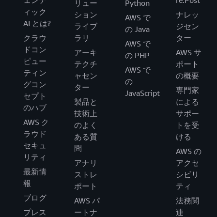
ェンテ
re:Post
リュー
Python
ィック
ション
ナレッ
AWS で
AI とは?
ライブ
ジセン
の Java
クラウ
ラリ
ター
AWS で
ドコン
アーキ
AWS サ
の PHP
ピュー
テクチ
ポート
AWS で
ティン
ャセン
の概要
の
グコン
ター
専門家
JavaScript
セプト
製品と
による
のハブ
技術上
サポー
AWS ク
のよく
トを受
ラウド
ある質
ける
セキュ
問
AWS の
リティ
アナリ
アクセ
最新情
ストレ
シビリ
報
ポート
ティ
ブログ
AWS パ
法務関
プレス
ートナ
連