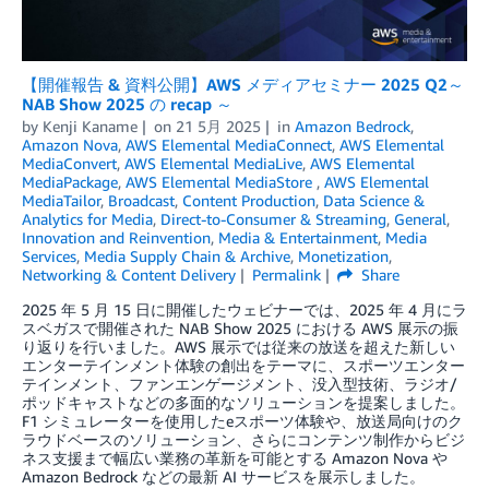
【開催報告 & 資料公開】AWS メディアセミナー 2025 Q2～
NAB Show 2025 の recap ～
by
Kenji Kaname
on
21 5月 2025
in
Amazon Bedrock
,
Amazon Nova
,
AWS Elemental MediaConnect
,
AWS Elemental
MediaConvert
,
AWS Elemental MediaLive
,
AWS Elemental
MediaPackage
,
AWS Elemental MediaStore
,
AWS Elemental
MediaTailor
,
Broadcast
,
Content Production
,
Data Science &
Analytics for Media
,
Direct-to-Consumer & Streaming
,
General
,
Innovation and Reinvention
,
Media & Entertainment
,
Media
Services
,
Media Supply Chain & Archive
,
Monetization
,
Networking & Content Delivery
Permalink
Share
2025 年 5 月 15 日に開催したウェビナーでは、2025 年 4 月にラ
スベガスで開催された NAB Show 2025 における AWS 展示の振
り返りを行いました。AWS 展示では従来の放送を超えた新しい
エンターテインメント体験の創出をテーマに、スポーツエンター
テインメント、ファンエンゲージメント、没入型技術、ラジオ/
ポッドキャストなどの多面的なソリューションを提案しました。
F1 シミュレーターを使用したeスポーツ体験や、放送局向けのク
ラウドベースのソリューション、さらにコンテンツ制作からビジ
ネス支援まで幅広い業務の革新を可能とする Amazon Nova や
Amazon Bedrock などの最新 AI サービスを展示しました。