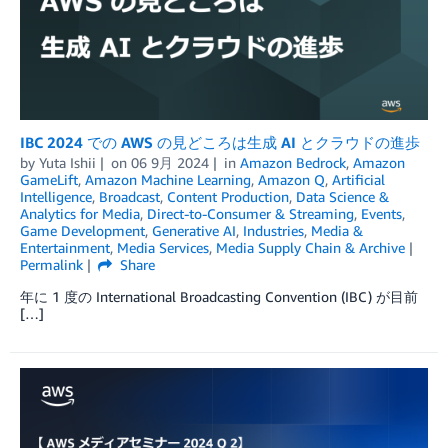
IBC 2024 での AWS の見どころは生成 AI とクラウドの進歩
by
Yuta Ishii
on
06 9月 2024
in
Amazon Bedrock
,
Amazon
GameLift
,
Amazon Machine Learning
,
Amazon Q
,
Artificial
Intelligence
,
Broadcast
,
Content Production
,
Data Science &
Analytics for Media
,
Direct-to-Consumer & Streaming
,
Events
,
Game Development
,
Generative AI
,
Industries
,
Media &
Entertainment
,
Media Services
,
Media Supply Chain & Archive
Permalink
Share
年に 1 度の International Broadcasting Convention (IBC) が目前
[…]