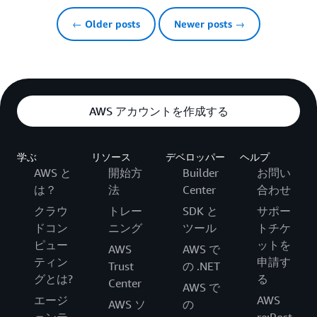
← Older posts
Newer posts →
AWS アカウントを作成する
学ぶ
リソース
デベロッパー
ヘルプ
AWS と
開始方
Builder
お問い
は？
法
Center
合わせ
クラウ
トレー
SDK と
サポー
ドコン
ニング
ツール
トチケ
ピュー
ットを
AWS
AWS で
ティン
申請す
Trust
の .NET
グとは?
る
Center
AWS で
エージ
AWS
AWS ソ
の