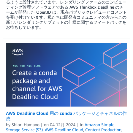
るように設計されています。レンダリングファームのコンピュー
ティング管理ソフトウェアである AWS Thinkbox Deadline のチ
ームが開発した OpenJD は、現在パブリックレビューとコメント
を受け付けています。私たちは開発者コミュニティの方からこの
新しいレンダリングサブミットの仕様に関するフィードバックを
お待ちしています。
AWS Deadline Cloud 用の conda パッケージとチャネルの作
成
by
Shiori Hamano
on
04 12月 2024
in
Amazon Simple
Storage Service (S3)
,
AWS Deadline Cloud
,
Content Production
,