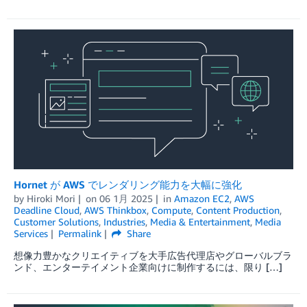
Hornet が AWS でレンダリング能力を大幅に強化
by
Hiroki Mori
on
06 1月 2025
in
Amazon EC2
,
AWS
Deadline Cloud
,
AWS Thinkbox
,
Compute
,
Content Production
,
Customer Solutions
,
Industries
,
Media & Entertainment
,
Media
Services
Permalink
Share
想像力豊かなクリエイティブを大手広告代理店やグローバルブラ
ンド、エンターテイメント企業向けに制作するには、限り […]