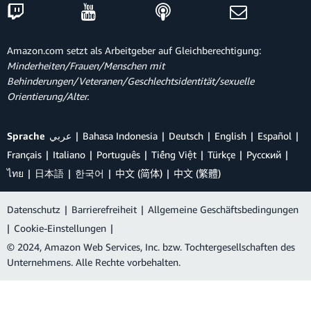
Amazon.com setzt als Arbeitgeber auf Gleichberechtigung:
Minderheiten/Frauen/Menschen mit
Behinderungen/Veteranen/Geschlechtsidentität/sexuelle
Orientierung/Alter.
Sprache
عربي
Bahasa Indonesia
Deutsch
English
Español
Français
Italiano
Português
Tiếng Việt
Türkçe
Ρусский
ไทย
日本語
한국어
中文 (简体)
中文 (繁體)
Datenschutz
|
Barrierefreiheit
|
Allgemeine Geschäftsbedingungen
|
Cookie-Einstellungen
|
© 2024, Amazon Web Services, Inc. bzw. Tochtergesellschaften des
Unternehmens. Alle Rechte vorbehalten.