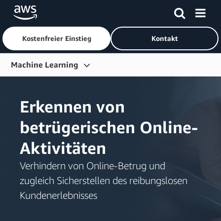
Kostenfreier Einstieg
Kontakt
Überspringen zum Hauptinhalt
Machine Learning
Übersicht
Erkennen von
Anwendungsfälle
betrügerischen Online-
KI-Services
Aktivitäten
ML-Services
Rahmenbedingungen
Verhindern von Online-Betrug und
zugleich Sicherstellen des reibungslosen
Infrastruktur
Kundenerlebnisses
ML erlernen
Ressourcen