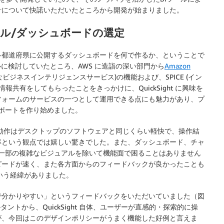
針について快諾いただいたところから開発が始まりました。
ール/ダッシュボードの選定
各都道府県に公開するダッシュボードを何で作るか、ということで
に検討していたところ、AWS に造詣の深い部門から
Amazon
ビジネスインテリジェンスサービス)の機能および、SPICE (イン
共有をしてもらったことをきっかけに、QuickSight に興味を
フォームのサービスの一つとして運用できる点にも魅力があり、プ
たレポートを作り始めました。
、動作はデスクトップのソフトウェアと同じくらい軽快で、操作結
率という観点では嬉しい驚きでした。また、ダッシュボード、チャ
く、一部の複雑なビジュアルを除いて機能面で困ることはありません
ピードが速く、また各方面からのフィードバックが良かったことも
、という経緯がありました。
で分かりやすい」というフィードバックをいただいていました（図
ントから、QuickSight 自体、ユーザーが直感的・探索的に操
が、今回はこのデザインポリシーがうまく機能した好例と言えま