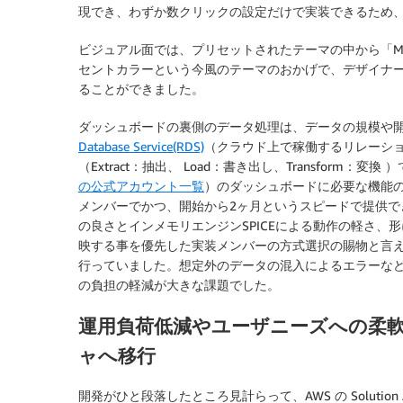
現でき、わずか数クリックの設定だけで実装できるため
ビジュアル面では、プリセットされたテーマの中から「Mi
セントカラーという今風のテーマのおかげで、デザイナ
ることができました。
ダッシュボードの裏側のデータ処理は、データの規模や
Database Service(RDS)
（クラウド上で稼働するリレーショナ
（Extract：抽出、 Load：書き出し、Transform：
の公式アカウント一覧
）のダッシュボードに必要な機能
メンバーでかつ、開始から2ヶ月というスピードで提供できたの
の良さとインメモリエンジンSPICEによる動作の軽さ
映する事を優先した実装メンバーの方式選択の賜物と言
行っていました。想定外のデータの混入によるエラーな
の負担の軽減が大きな課題でした。
運用負荷低減やユーザニーズへの柔
ャへ移行
開発がひと段落したところ見計らって、AWS の Solution 