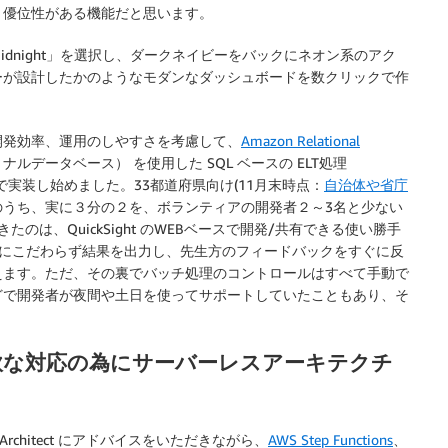
、優位性がある機能だと思います。
dnight」を選択し、ダークネイビーをバックにネオン系のアク
ーが設計したかのようなモダンなダッシュボードを数クリックで作
開発効率、運用のしやすさを考慮して、
Amazon Relational
ルデータベース） を使用した SQL ベースの ELT処理
変換 ）で実装し始めました。33都道府県向け(11月末時点：
自治体や省庁
のうち、実に３分の２を、ボランティアの開発者２～3名と少ない
は、QuickSight のWEBベースで開発/共有できる使い勝手
、形にこだわらず結果を出力し、先生方のフィードバックをすぐに反
えます。ただ、その裏でバッチ処理のコントロールはすべて手動で
どで開発者が夜間や土日を使ってサポートしていたこともあり、そ
軟な対応の為にサーバーレスアーキテクチ
Architect にアドバイスをいただきながら、
AWS Step Functions
、