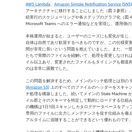
AWS Lambda
、
Amazon Simple Notification Service (SNS)
アーキテクチャに移行することにしました（図３参照）。サ
続実行のスケジューリングや各ステップのグラフ化（図
Microsoft Teams へのエラー通知などを実現し、
本格運用が始まると、ユーザーのニーズにも変化が生じ
自体は自然であり歓迎するべきものですが、この仕様変
間が非常に長いという問題を抱えていました。また、一
たちで実際のファイルを紐解いて、処理を変更しなければな
イル以上あり、変更されたファイルもタイミングも都道
のは非常に困難でした。
この問題を解決するため、メインのバッチ処理とは別の State
(Amazon S3)
上のすべてのファイルのヘッダーをスキャ
チ処理を構築しました。続いてメインの State Mach
イル群とそのスキーマを特定して動的にロードする仕組
の機構は1日1回スキャンしカタログデータベースをアッ
専用のファイルに出力しメンテナンスを促す仕組みを備
アルタイムに追随することができるという優れものです
このセマンティック・データ・ロード機構のおかげで、