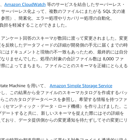
、
Amazon CloudWatch
等のサービスを結合したサーバーレス・
ーバーレス化よって、複数のファイルにまたがる SQL 文の連
４参照）、簡素化、エラー処理やリカバリー処理の自動化、
運用側の負担を軽減することができました。
、アンケート回答のスキーマが数回に渡って変更されました。変更
更を反映したデータフィードの詳細が開発側の手元に届くまでの時
部にはドキュメントと現物の不一致もあったため、最終的には自分
りませんでした。処理の対象の合計ファイル数は 8,000 ファ
府県によってまちまち。ファイルごとのスキーマを正確にとらえる
 Machine を用いて、
Amazon Simple Storage Service
ンし、この結果から全ファイルのスキーマカタログを作成するバッ
ine からこのカタログデータベースを参照し、希望する情報を持つファ
み（セマンティック・データ・ロード機構）を作り上げました。こ
プデートすると共に、新しいスキーマを捉えた際にはその詳細を
えており、データ提供側からの変更通知を待たずしてその変更にリ
。
回答の時期や都道府県によって異なる対象ファイルを透過的に扱う