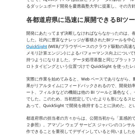
るダッシュボード開発を慶應義塾大学に提案し、その方
各都道府県に迅速に展開できるBIツ
開発にあたってまず決断しなければならなかったのは、
した。社内に豊富なナレッジが蓄積されたBIツールを中心
QuickSight
(WEB/ブラウザベースのクラウド駆動の高速な
メモリ計算エンジン) によるパフォーマンス向上について情報
持つようになりました。データ処理基盤と同じプラット
ロトタイピングという位置づけで QuickSight を使っ
実際に作業を始めてみると、Web ベースでありながら
果がリアルタイムにフィードバックされるので、開発効
ート、フィルタなどの機能は他の BI ツールと遜色な
でした。このため、当初想定していたよりも形になるス
あって、QuickSight で開発を維持することに決めた
都道府県の担当者の方々からは、公開当初から「直感的
２参照）。アマゾン ウェブ サービス ジャパンのコンサルタ
作できることを重視してデザインしていると伺いました