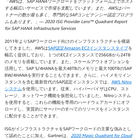
「AWSは、SAP HANAワークロードをプラットフォーム上でホスト
する幅広いサービスで市場を支配しています。また、AWSはパー
トナーの数が最も多く、専門的なSAPコンピテンシー認定プログラ
ムもあります。」— 2020 ISG Provider Lens™ Quadrant Report
for SAP HANA Infrastructure Services
2011年よりSAPワークロード向けのインフラストラクチャを構築
してきました。AWSは
SAP認定Amazon EC2インスタンスタイプ
を
幅広く提供しており、１つのEC2インスタンスで256GBから24TB
のメモリを搭載しています。また、スケールアウトオプションを
活用して、SAP S/4HANAを最大48TBのメモリと最大100TBのSAP
BW/4HANAを実行することもできます。さらに、ハイメモリイン
スタンスを含む最新世代のSAP認定インスタンスでは、
AWS Nitro
システム
を使用しています。従来、ハイパーバイザはCPU、スト
レージ、ネットワーク機能を仮想化していました。Nitroシステム
を使用すると、これらの機能を専用のハードウェアカードにオフ
ロードし、実質的にサーバーのすべてのリソースをインスタンス
に配分することができます。
ISGがインフラストラクチャをSAPワークロードの主要な強みとし
て認めたことに加え、Gartnerは、
2020 Magic Quadrant for Cloud