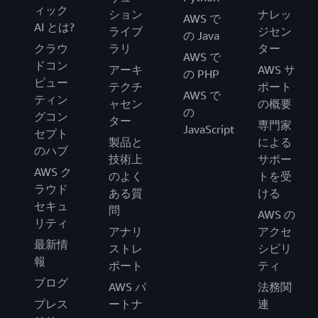
ィック
ション
ナレッ
AWS で
AI とは?
ライブ
ジセン
の Java
クラウ
ラリ
ター
AWS で
ドコン
アーキ
AWS サ
の PHP
ピュー
テクチ
ポート
AWS で
ティン
ャセン
の概要
の
グコン
ター
専門家
JavaScript
セプト
製品と
による
のハブ
技術上
サポー
AWS ク
のよく
トを受
ラウド
ある質
ける
セキュ
問
AWS の
リティ
アナリ
アクセ
最新情
ストレ
シビリ
報
ポート
ティ
ブログ
AWS パ
法務関
プレス
ートナ
連