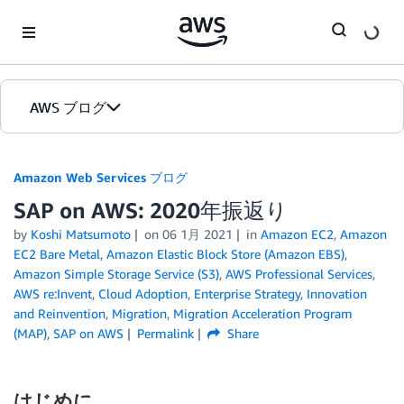
Skip to Main Content
AWS ブログ
ホーム
Amazon Web Services ブログ
SAP on AWS: 2020年振返り
カテゴリ
by
Koshi Matsumoto
on
06 1月 2021
in
Amazon EC2
,
Amazon
エディション
EC2 Bare Metal
,
Amazon Elastic Block Store (Amazon EBS)
,
Amazon Simple Storage Service (S3)
,
AWS Professional Services
,
AWS re:Invent
,
Cloud Adoption
,
Enterprise Strategy
,
Innovation
and Reinvention
,
Migration
,
Migration Acceleration Program
(MAP)
,
SAP on AWS
Permalink
Share
はじめに