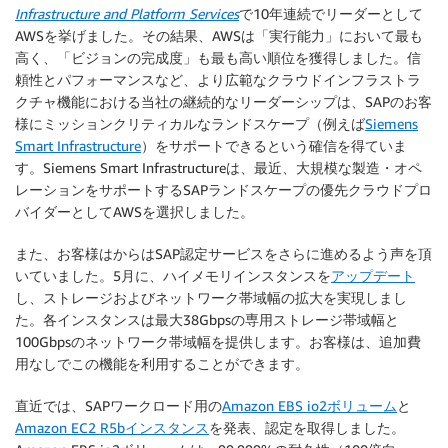
Infrastructure and Platform Services
で10年連続でリーダーとして
AWSを挙げました。その結果、AWSは「実行能力」において最も
高く、「ビジョンの完成度」も最も高い順位を獲得しました。信
頼性とパフォーマンスなど、より広範なクラウドインフラストラ
クチャ機能における当社の継続的なリーダーシップは、SAPのお客
様にミッションクリティカルなランドスケープ（例えば
Siemens
Smart Infrastructure
）をサポートできるという確信を得ていま
す。Siemens Smart Infrastructureは、最近、大規模な製造・オペ
レーションをサポートするSAPランドスケープの優先クラウドプロ
バイダーとしてAWSを選択しました。
また、お客様はからはSAP認定サービスをさらに進めるよう声を頂
いていました。5月に、ハイメモリインスタンスを
アップデート
し、ストレージおよびネットワーク帯域幅の拡大を実現しまし
た。各インスタンスは最大38Gbpsの専用ストレージ帯域幅と
100Gbpsのネットワーク帯域幅を提供します。お客様は、追加費
用なしでこの機能を利用することができます。
直近では、SAPワークロード用の
Amazon EBS io2ボリューム
と
Amazon EC2 R5bインスタンス
を発表、認定を取得しました。