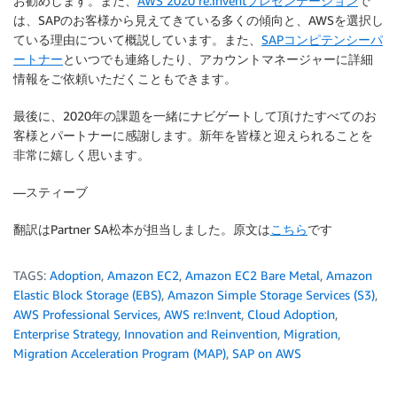
お勧めします。また、
AWS 2020 re:Inventプレゼンテーション
で
は、SAPのお客様から見えてきている多くの傾向と、AWSを選択し
ている理由について概説しています。また、
SAPコンピテンシーパ
ートナー
といつでも連絡したり、アカウントマネージャーに詳細
情報をご依頼いただくこともできます。
最後に、2020年の課題を一緒にナビゲートして頂けたすべてのお
客様とパートナーに感謝します。新年を皆様と迎えられることを
非常に嬉しく思います。
—スティーブ
翻訳はPartner SA松本が担当しました。原文は
こちら
です
TAGS:
Adoption
,
Amazon EC2
,
Amazon EC2 Bare Metal
,
Amazon
Elastic Block Storage (EBS)
,
Amazon Simple Storage Services (S3)
,
AWS Professional Services
,
AWS re:Invent
,
Cloud Adoption
,
Enterprise Strategy
,
Innovation and Reinvention
,
Migration
,
Migration Acceleration Program (MAP)
,
SAP on AWS