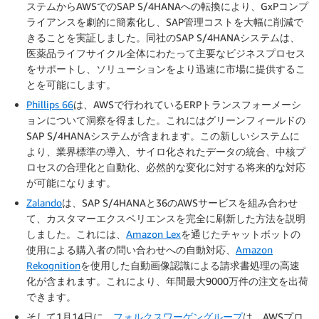
ステムからAWSでのSAP S/4HANAへの転換により、GxPコンプ
ライアンスを劇的に簡素化し、SAP管理コストを大幅に削減で
きることを実証しました。同社のSAP S/4HANAシステムは、
医薬品ライフサイクル全体にわたって主要なビジネスプロセス
をサポートし、ソリューションをより迅速に市場に提供するこ
とを可能にします。
Phillips 66
は、AWSで行われているERPトランスフォーメーシ
ョンについて洞察を得ました。これにはグリーンフィールドの
SAP S/4HANAシステムが含まれます。この新しいシステムに
より、業界標準の導入、サイロ化されたデータの統合、中核プ
ロセスの合理化と自動化、必然的な変化に対する将来的な対応
が可能になります。
Zalando
は、SAP S/4HANAと36のAWSサービスを組み合わせ
て、カスタマーエクスペリエンスを完全に刷新した方法を説明
しました。これには、
Amazon Lex
を通じたチャットボットの
使用による購入者の問い合わせへの自動対応、
Amazon
Rekognition
を使用した自動画像認識による請求書処理の高速
化が含まれます。これにより、年間最大9000万件の注文を出荷
できます。
そして1月14日に、
フォルクスワーゲングループ
は、AWSプロ