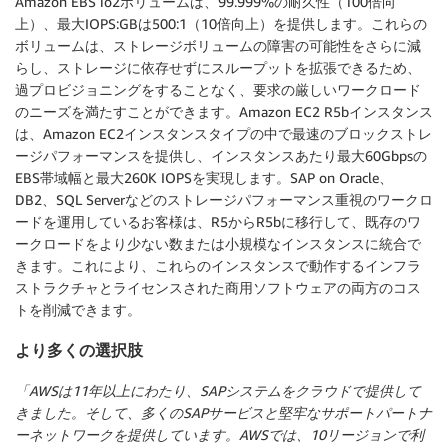
Amazon EBS io2ボリュームは、99.999%の耐久性（100倍向
上）、最大IOPS:GBは500:1（10倍向上）を提供します。これらの
ボリュームは、ストレージボリュームの障害の可能性をさらに減
らし、ストレージに依存せずにスループットを拡張できるため、
過プロビジョニングをすることなく、要求の厳しいワークロード
のニーズを満たすことができます。Amazon EC2 R5bインスタンス
は、Amazon EC2インスタンスタイプの中で最速のブロックストレ
ージパフォーマンスを提供し、インスタンスあたり最大60Gbpsの
EBS帯域幅と最大260K IOPSを実現します。SAP on Oracle、
DB2、SQL Serverなどのストレージパフォーマンス重視のワークロ
ードを運用しているお客様は、R5からR5bに移行して、既存のワ
ークロードをより少ない数または小規模なインスタンスに統合で
きます。これにより、これらのインスタンスで動作するインフラ
ストラクチャとライセンスされた商用ソフトウェアの両方のコス
トを削減できます。
より多くの選択肢
「AWSは11年以上にわたり、SAPシステムをクラウドで提供して
きました。そして、多くのSAPサービスと堅牢なサポートパートナ
ーネットワークを提供しています。AWSでは、10リージョンで利