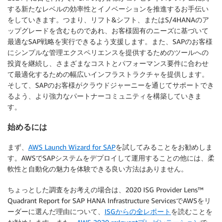
する新たなレベルの効率性とイノベーションを推進するお手伝い
をしていきます。つまり、リフト&シフト、またはS/4HANAのア
ップグレードを含むものであれ、お客様固有のニーズに基づいて
最適なSAP戦略を実行できるよう支援します。また、SAPのお客様
にシンプルな管理エクスペリエンスを提供するためのツールへの
投資を継続し、さまざまなコストとパフォーマンス要件に合わせ
て最適化するための幅広いインフラストラクチャを提供します。
そして、SAPのお客様がクラウドジャーニーを通じてサポートでき
るよう、より強力なパートナーコミュニティを構築していきま
す。
始めるには
まず、
AWS Launch Wizard for SAP
を試してみることをお勧めしま
す。AWSでSAPシステムをデプロイして運用することの他には、柔
軟性と自動化の魅力を体験できる良い方法はありません。
ちょっとした調査をお考えの場合は、2020 ISG Provider Lens™
Quadrant Report for SAP HANA Infrastructure ServicesでAWSをリ
ーダーに選んだ理由について、
ISGからの全レポート
を読むことを