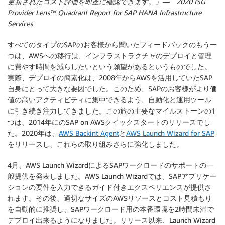
更新されたコスト評価を即座に確認できます。」— 2020 ISG
Provider Lens™ Quadrant Report for SAP HANA Infrastructure
Services
すべてのタイプのSAPのお客様から聞いたフィードバックのもう一
つは、AWSへの移行は、インフラストラクチャのデプロイと管理
に費やす時間を減らしたいという願望があるというものでした。
実際、デプロイの簡素化は、2008年からAWSを活用していたSAP
自身にとって大きな要因でした。このため、SAPのお客様がより価
値の高いアクティビティに集中できるよう、自動化と運用ツール
に引き続き注力してきました。この旅の主要なマイルストーンの1
つは、2014年にのSAP on AWSクイックスタートのリリースでし
た。2020年は、
AWS Backint Agent
と
AWS Launch Wizard for SAP
をリリースし、これらの取り組みさらに強化しました。
4月、AWS Launch WizardによるSAPワークロードのサポートの一
般提供を発表しました。AWS Launch Wizardでは、SAPアプリケー
ションの要件を入力できるガイド付きエクスペリエンスが提供さ
れます。その後、適切なサイズのAWSリソースとコスト見積もり
を自動的に推奨し、SAPワークロード用の本番環境を2時間未満で
デプロイ出来るようになりました。リリース以来、Launch Wizard