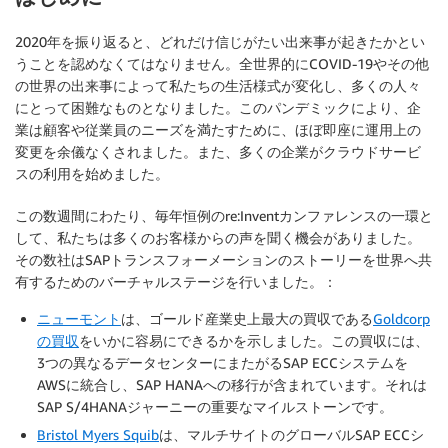
2020年を振り返ると、どれだけ信じがたい出来事が起きたかとい
うことを認めなくてはなりません。全世界的にCOVID-19やその他
の世界の出来事によって私たちの生活様式が変化し、多くの人々
にとって困難なものとなりました。このパンデミックにより、企
業は顧客や従業員のニーズを満たすために、ほぼ即座に運用上の
変更を余儀なくされました。また、多くの企業がクラウドサービ
スの利用を始めました。
この数週間にわたり、毎年恒例のre:Inventカンファレンスの一環と
して、私たちは多くのお客様からの声を聞く機会がありました。
その数社はSAPトランスフォーメーションのストーリーを世界へ共
有するためのバーチャルステージを行いました。：
ニューモント
は、ゴールド産業史上最大の買収である
Goldcorp
の買収
をいかに容易にできるかを示しました。この買収には、
3つの異なるデータセンターにまたがるSAP ECCシステムを
AWSに統合し、SAP HANAへの移行が含まれています。それは
SAP S/4HANAジャーニーの重要なマイルストーンです。
Bristol Myers Squib
は、マルチサイトのグローバルSAP ECCシ