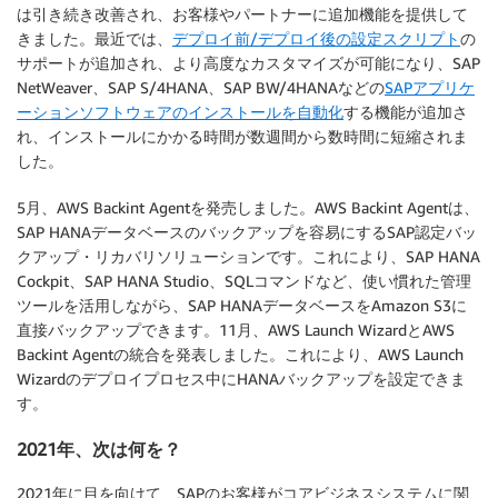
は引き続き改善され、お客様やパートナーに追加機能を提供して
きました。最近では、
デプロイ前/デプロイ後の設定スクリプト
の
サポートが追加され、より高度なカスタマイズが可能になり、SAP
NetWeaver、SAP S/4HANA、SAP BW/4HANAなどの
SAPアプリケ
ーションソフトウェアのインストールを自動化
する機能が追加さ
れ、インストールにかかる時間が数週間から数時間に短縮されま
した。
5月、AWS Backint Agentを発売しました。AWS Backint Agentは、
SAP HANAデータベースのバックアップを容易にするSAP認定バッ
クアップ・リカバリソリューションです。これにより、SAP HANA
Cockpit、SAP HANA Studio、SQLコマンドなど、使い慣れた管理
ツールを活用しながら、SAP HANAデータベースをAmazon S3に
直接バックアップできます。11月、AWS Launch WizardとAWS
Backint Agentの統合を発表しました。これにより、AWS Launch
Wizardのデプロイプロセス中にHANAバックアップを設定できま
す。
2021年、次は何を？
2021年に目を向けて、SAPのお客様がコアビジネスシステムに関