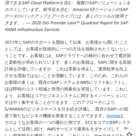
用できるSAP Cloud Platformを含む、複数のSAPソリューションを
ホストしています。暗号化を含む、Amazon S3リージョンのSAP
データのバックアップとアーカイブには、多くのツールが使用で
きます。」— 2020 ISG Provider Lens™ Quadrant Report for SAP
HANA Infrastructure Services
2011年にSAPのサポートを開始して以来、お客様から聞いたこと
としては、お客様が技術的に一つの方法を強制されたくないとい
うことです。お客様には、SAPクラウドへの移行に合わせて選択肢
と柔軟性が求められています。多くのお客様は、SAPに関する長期
計画を評価していますが、これは革新を停止し、運用効率を向上
させる理由ではないことを理解しています。このため、これらの
お客様の多くは、既存のSAPシステムをAWSにリフト&シフトし、
ほぼ即時のコスト削減と管理の簡素化を実現しています。これに
より、お客様はコアビジネスシステムに関するイノベーションに
すばやく集中することができます。このアプローチにより、
S/4HANAのビジネスケースを引き続き評価し、既存のSAPへの投
資で新たなビジネス機能を推進することができます。
Invista
は、
そのようなお客様の一つの優れた例です。ECCをコアのERPシステ
ムとして活用し続け、AWSサービスで運用をモダナイズして、新
しい製造能力を獲得しています。これにより、データサイロを橋