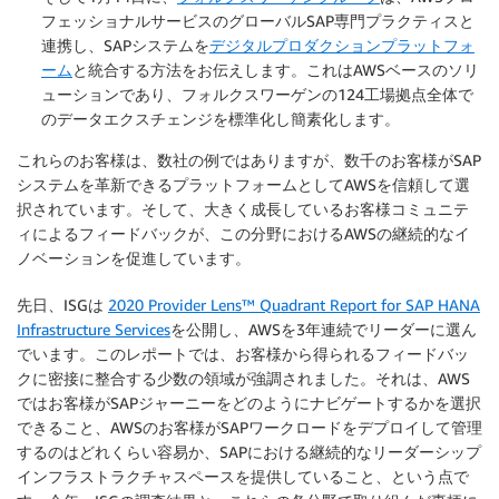
フェッショナルサービスのグローバルSAP専門プラクティスと
連携し、SAPシステムを
デジタルプロダクションプラットフォ
ーム
と統合する方法をお伝えします。これはAWSベースのソリ
ューションであり、フォルクスワーゲンの124工場拠点全体で
のデータエクスチェンジを標準化し簡素化します。
これらのお客様は、数社の例ではありますが、数千のお客様がSAP
システムを革新できるプラットフォームとしてAWSを信頼して選
択されています。そして、大きく成長しているお客様コミュニテ
ィによるフィードバックが、この分野におけるAWSの継続的なイ
ノベーションを促進しています。
先日、ISGは
2020 Provider Lens™ Quadrant Report for SAP HANA
Infrastructure Services
を公開し、AWSを3年連続でリーダーに選ん
でいます。このレポートでは、お客様から得られるフィードバッ
クに密接に整合する少数の領域が強調されました。それは、AWS
ではお客様がSAPジャーニーをどのようにナビゲートするかを選択
できること、AWSのお客様がSAPワークロードをデプロイして管理
するのはどれくらい容易か、SAPにおける継続的なリーダーシップ
インフラストラクチャスペースを提供していること、という点で