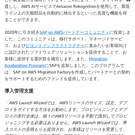
渡しし、AWS AIサービスでAmazon Rekognitionを使用して、製造
ライン上の欠陥部品を自動的に検出するといった高度な機能を得
ることができます。
2020年に引き続き
SAP on AWSパートナーコミュニティ
に投資しま
した。このコミュニティは、移行サポート、マネージドサービ
ス、および
ビヨンドインフラストラクチャ
に進みたいお客様向け
に設計されたソフトウェアソリューションを提供することで、お
客様に提供する選択肢を補完します。また、
Migration
Acceleration Program
にSAPを追加しました。このプログラムで
は、SAP on AWS Migration Factoryを作成したパートナーとの契約
をサポートするためのファンドを提供しています。
導入管理支援
「AWS Launch Wizardでは、AWSリソースのサイズ、設定、デプ
ロイをガイドする方法をお勧めします。プロビジョニングとデプ
ロイの実行全体は、個々のAWSリソースを手動で識別してプロビ
ジョニングする必要はありません。AWS Launch Wizardでは、導
入コストの見積もりも提供され、お客様はリソースを変更して、