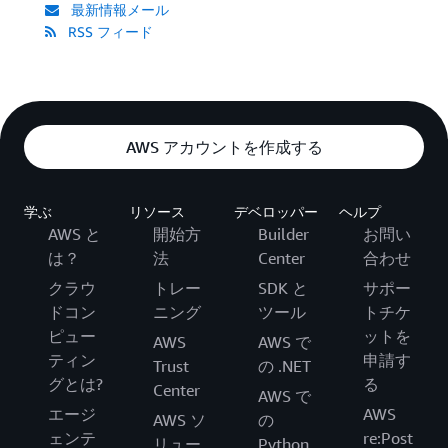
最新情報メール
RSS フィード
AWS アカウントを作成する
学ぶ
リソース
デベロッパー
ヘルプ
AWS と
開始方
Builder
お問い
は？
法
Center
合わせ
クラウ
トレー
SDK と
サポー
ドコン
ニング
ツール
トチケ
ピュー
ットを
AWS
AWS で
ティン
申請す
Trust
の .NET
グとは?
る
Center
AWS で
エージ
AWS
AWS ソ
の
ェンテ
re:Post
リュー
Python