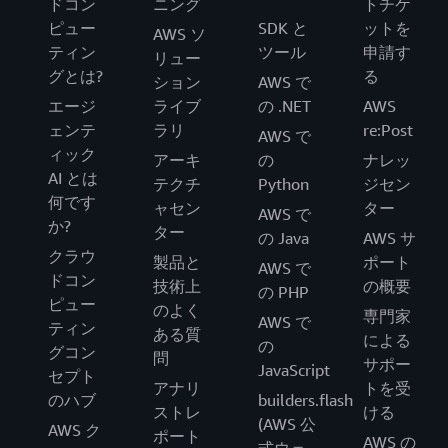
ドコン
ニング
トチケ
ピュー
SDK と
ットを
AWS ソ
ティン
ツール
申請す
リュー
グとは?
る
ション
AWS で
エージ
ライブ
の .NET
AWS
ェンテ
ラリ
re:Post
AWS で
ィック
アーキ
の
ナレッ
AI とは
テクチ
Python
ジセン
何です
ャセン
ター
AWS で
か?
ター
の Java
AWS サ
クラウ
製品と
ポート
AWS で
ドコン
技術上
の概要
の PHP
ピュー
のよく
専門家
AWS で
ティン
ある質
による
の
グコン
問
サポー
JavaScript
セプト
アナリ
トを受
のハブ
builders.flash
ストレ
ける
(AWS 公
AWS ク
ポート
AWS の
式ウェ