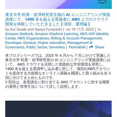
東京大学 松尾・岩澤研究室主催の AI エンジニアリング実践
講座にて、1400 名を超える受講者に AWS 上でのクラウド
開発を体験していただきました [ 演習、運用編 ]
by
Kei Sasaki
and
Naoya Funazashi
on
19 11月 2025
in
Amazon Bedrock
,
Amazon Machine Learning
,
AWS IAM Identity
Center
,
AWS Organizations
,
Billing & Account Management
,
Developer
,
General
,
Higher education
,
Management &
Governance
,
Public Sector
,
Serverless
Permalink
Share
本ブログシリーズでは、2025 年 4 月から 7 月にかけて実施した
東京大学 松尾・岩澤研究室の AI エンジニアリング実践講座にお
いて、 AWS クラウドを活用した実践的な学習環境を用意し、
1400 名を超える受講申し込み者に対して、個別のAWSアカウン
トを提供する大規模なオンライン講義を開講した取り組みを全 3
回に分けてまとめたものです。
2 回目は、各受講生に割り当てる AWS アカウントに対する権限
の適用と管理方法について詳しく説明します。