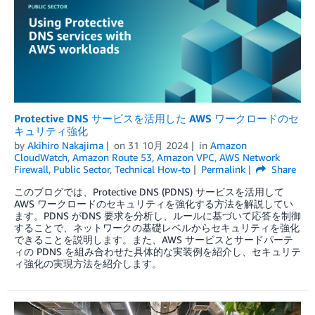
Protective DNS サービスを活用した AWS ワークロードのセ
キュリティ強化
by
Akihiro Nakajima
on
31 10月 2024
in
Amazon
CloudWatch
,
Amazon Route 53
,
Amazon VPC
,
AWS Network
Firewall
,
Public Sector
,
Technical How-to
Permalink
Share
このブログでは、Protective DNS (PDNS) サービスを活用して
AWS ワークロードのセキュリティを強化する方法を解説してい
ます。PDNS がDNS 要求を分析し、ルールに基づいて応答を制御
することで、ネットワークの基礎レベルからセキュリティを強化
できることを説明します。また、AWS サービスとサードパーテ
ィの PDNS を組み合わせた具体的な実装例を紹介し、セキュリテ
ィ強化の実現方法を紹介します。