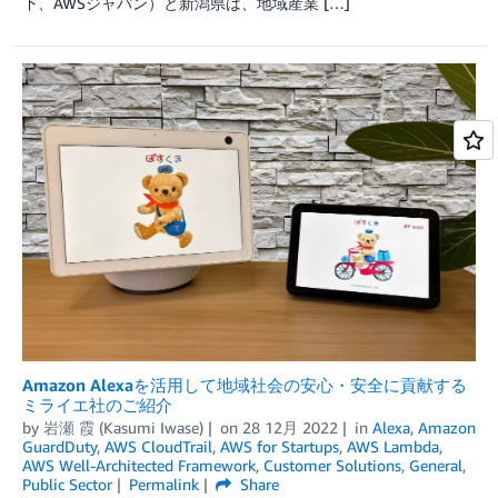
下、AWSジャパン）と新潟県は、地域産業 […]
Amazon Alexaを活用して地域社会の安心・安全に貢献する
ミライエ社のご紹介
by
岩瀬 霞 (Kasumi Iwase)
on
28 12月 2022
in
Alexa
,
Amazon
GuardDuty
,
AWS CloudTrail
,
AWS for Startups
,
AWS Lambda
,
AWS Well-Architected Framework
,
Customer Solutions
,
General
,
Public Sector
Permalink
Share