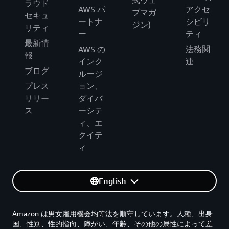
ラウド
AWS パ
アクセ
ブマガ
セキュ
ートナ
シビリ
ジン)
リティ
ー
ティ
最新情
AWS の
法務関
報
インク
連
ブログ
ルージ
プレス
ョン、
リリー
ダイバ
ス
ーシテ
ィ、エ
クイテ
ィ
English
Amazon は男女雇用機会均等法を順守しています。人種、出身
国、性別、性的指向、障がい、年齢、その他の属性によって差