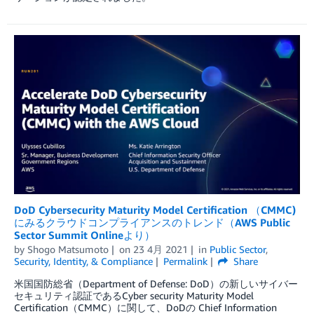
DoD Cybersecurity Maturity Model Certification （CMMC)
にみるクラウドコンプライアンスのトレンド（AWS Public
Sector Summit Onlineより）
by
Shogo Matsumoto
on
23 4月 2021
in
Public Sector
,
Security, Identity, & Compliance
Permalink
Share
米国国防総省（Department of Defense: DoD）の新しいサイバー
セキュリティ認証であるCyber security Maturity Model
Certification（CMMC）に関して、DoDの Chief Information