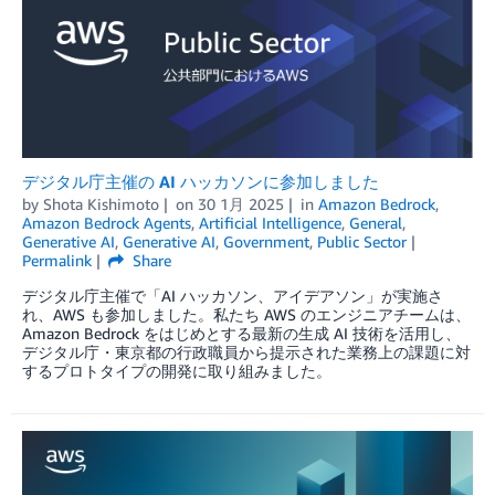
デジタル庁主催の AI ハッカソンに参加しました
by
Shota Kishimoto
on
30 1月 2025
in
Amazon Bedrock
,
Amazon Bedrock Agents
,
Artificial Intelligence
,
General
,
Generative AI
,
Generative AI
,
Government
,
Public Sector
Permalink
Share
デジタル庁主催で「AI ハッカソン、アイデアソン」が実施さ
れ、AWS も参加しました。私たち AWS のエンジニアチームは、
Amazon Bedrock をはじめとする最新の生成 AI 技術を活用し、
デジタル庁・東京都の行政職員から提示された業務上の課題に対
するプロトタイプの開発に取り組みました。