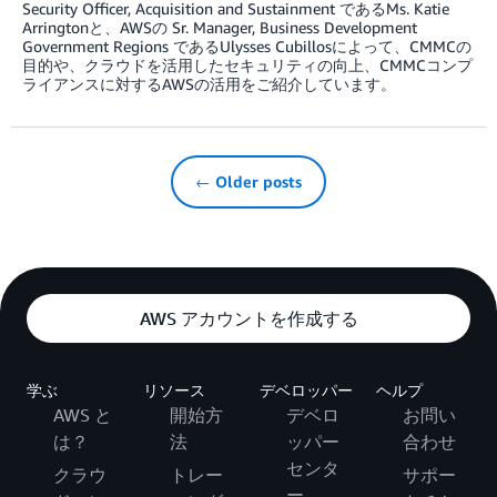
Security Officer, Acquisition and Sustainment であるMs. Katie
Arringtonと、AWSの Sr. Manager, Business Development
Government Regions であるUlysses Cubillosによって、CMMCの
目的や、クラウドを活用したセキュリティの向上、CMMCコンプ
ライアンスに対するAWSの活用をご紹介しています。
← Older posts
AWS アカウントを作成する
学ぶ
リソース
デベロッパー
ヘルプ
AWS と
開始方
デベロ
お問い
は？
法
ッパー
合わせ
センタ
クラウ
トレー
サポー
ー