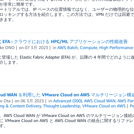
が非常に簡単です。
ートリアルでは、IP ベースの位置情報ではなく、ユーザーの物理的な位
ロッキングする方法を紹介します。この方法では、VPN だけでは回避
きます。
代 EFA : クラウドにおける HPC/ML アプリケーションの性能改善
uke ONO
on
07 3月 2023
in
AWS Batch
,
Compute
,
High Performance
年に登場した Elastic Fabric Adapter (EFA) が、以降の 4 年
介します。
loud WAN を利用した VMware Cloud on AWS マルチリージョン
o Ota
on
06 3月 2023
in
Advanced (300)
,
AWS Cloud WAN
,
AWS Par
ng & Content Delivery
,
Thought Leadership
,
VMware Cloud on AWS
P
AWS Cloud WAN が VMware Cloud on AWS のマルチ
 VMware Cloud on AWS と AWS Cloud WAN の統合に
す。