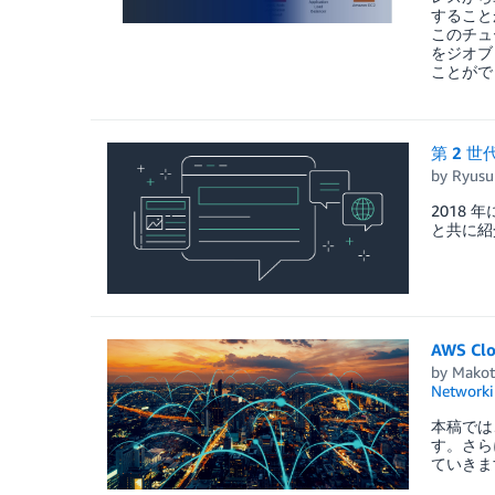
すること
このチュ
をジオブ
ことがで
第 2 世
by
Ryus
2018 
と共に紹
AWS C
by
Makot
Networki
本稿では、
す。さらに
ていきま