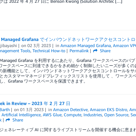
2022 年 4 月 27 日に Benson Kwong (Solution Architec […]
on Managed Grafana でインバウンドネットワークアクセスコ
jibayashi
on
02 3月 2023
in
Amazon Managed Grafana
,
Amazon VP
nagement Tools
,
Technical How-to
Permalink
Share
n Managed Grafana を利用するにあたり、Grafana ワークス
ana ワークスペースに到達できるかをきめ細かく制御したいニーズが多くのお客
ana の新機能として、インバウンドネットワークアクセスコントロールを
とカスタマーマネージドプレフィックスリストを使用して 、ワークス
し、Grafana ワークスペースを保護できます。
k in Review – 2023 年 2 月 27 日
Barth
on
01 3月 2023
in
Amazon Detective
,
Amazon EKS Distro
,
Ama
,
Artificial Intelligence
,
AWS Glue
,
Compute
,
Industries
,
Open Source
,
Se
k
Share
ジェネレーティブ AI に関するライブストリームを開催する機会に恵まれ