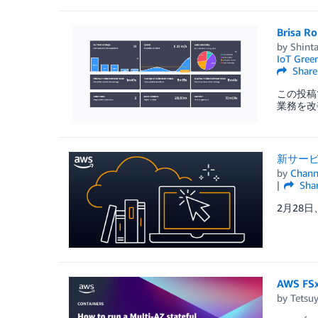
Brisa
by
Shint
IoT Gree
Share
この投稿で
業務を改
新サービス
by
Chan
Sha
2月28日、
AWS F
by
Tetsuy