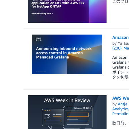
このブログは 
Amaz
by
Yu Tsu
(200)
,
Ma
Amazo
Graf
Graf
ポイント
クを制限
AWS Wee
by
Antje 
Analytics
Permalin
数日前、