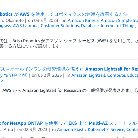
 Robotics が AWS を使用してロボティクスの運用を改善する方法
aro Okamoto
on
03 3月 2023
in
Amazon Kinesis
,
Amazon Simple Stor
ngrass
,
AWS Lambda
,
Customer Solutions
,
Database
,
Internet of Things
,
は、Brisa Robotics がアマゾン ウェブ サービス (AWS) を
善する方法について説明します。
 – オールインワンの研究環境を備えた Amazon Lightsail for Res
ny Yun (윤석찬)
on
03 3月 2023
in
Amazon Lightsail
,
Compute
,
Educa
re
AWS から Amazon Lightsail for Research の一般提供が発表されまし [
Sx for NetApp ONTAP を使用して EKS 上で Multi-AZ 
a Arita
on
02 3月 2023
in
Amazon Elastic Kubernetes Service
,
Conta