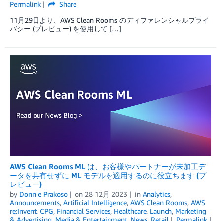
Permalink
Share
11月29日より、AWS Clean Rooms のディファレンシャルプライ
バシー (プレビュー) を使用して […]
AWS Clean Rooms ML は、お客様やパートナーが未加工デ
ータを共有せずに ML モデルを適用するのに役立ちます (プ
レビュー)
by
Donnie Prakoso
on
28 12月 2023
in
Analytics
,
Announcements
,
Artificial Intelligence
,
AWS Clean Rooms
,
AWS
re:Invent
,
CPG
,
Financial Services
,
Healthcare
,
Launch
,
Marketing
& Advertising
,
Media & Entertainment
,
News
,
Retail
Permalink