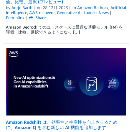
価、比較、選択 (プレビュー)
by
Antje Barth
on
28 12月 2023
in
Amazon Bedrock
,
Artificial
Intelligence
,
AWS re:Invent
,
Generative AI
,
Launch
,
News
Permalink
Share
Amazon Bedrock でのユースケースに最適な基盤モデル (FM) を
評価、比較、選択できるようになっ […]
Amazon Redshift は、効率性と生産性を向上させるため
に、Amazon Q を含む新しい AI 機能を追加します