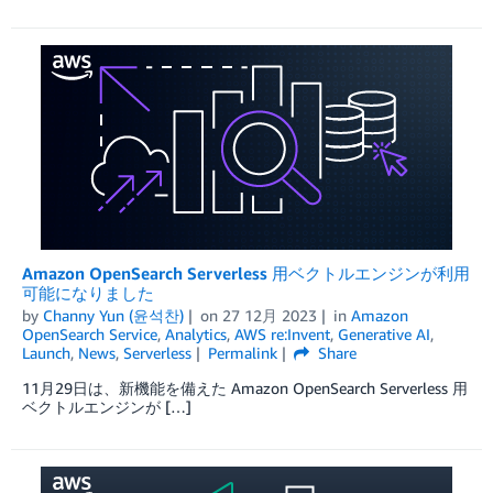
Amazon OpenSearch Serverless 用ベクトルエンジンが利用
可能になりました
by
Channy Yun (윤석찬)
on
27 12月 2023
in
Amazon
OpenSearch Service
,
Analytics
,
AWS re:Invent
,
Generative AI
,
Launch
,
News
,
Serverless
Permalink
Share
11月29日は、新機能を備えた Amazon OpenSearch Serverless 用
ベクトルエンジンが […]