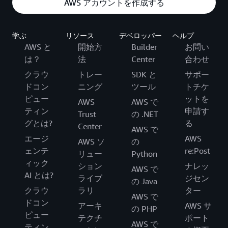
AWS アカウントを作成する
学ぶ
リソース
デベロッパー
ヘルプ
AWS と
開始方
Builder
お問い
は？
法
Center
合わせ
クラウ
トレー
SDK と
サポー
ドコン
ニング
ツール
トチケ
ピュー
ットを
AWS
AWS で
ティン
申請す
Trust
の .NET
グとは?
る
Center
AWS で
エージ
AWS
AWS ソ
の
ェンテ
re:Post
リュー
Python
ィック
ション
ナレッ
AWS で
AI とは?
ライブ
ジセン
の Java
クラウ
ラリ
ター
AWS で
ドコン
アーキ
AWS サ
の PHP
ピュー
テクチ
ポート
AWS で
ティン