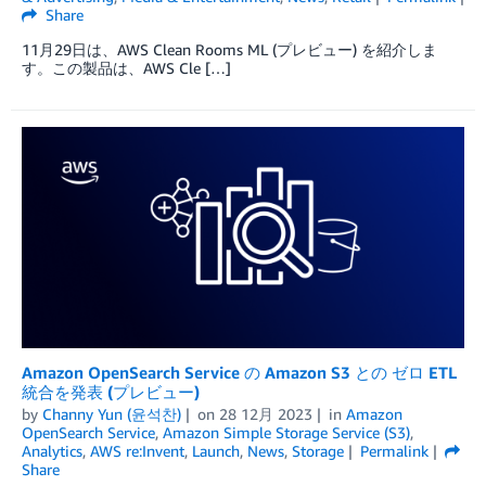
Share
11月29日は、AWS Clean Rooms ML (プレビュー) を紹介しま
す。この製品は、AWS Cle […]
Amazon OpenSearch Service の Amazon S3 との ゼロ ETL
統合を発表 (プレビュー)
by
Channy Yun (윤석찬)
on
28 12月 2023
in
Amazon
OpenSearch Service
,
Amazon Simple Storage Service (S3)
,
Analytics
,
AWS re:Invent
,
Launch
,
News
,
Storage
Permalink
Share