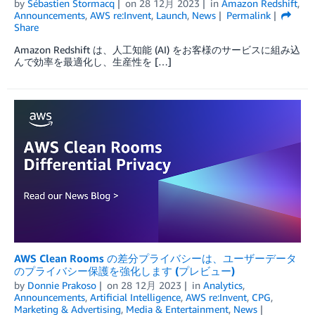
by
Sébastien Stormacq
on
28 12月 2023
in
Amazon Redshift
,
Announcements
,
AWS re:Invent
,
Launch
,
News
Permalink
Share
Amazon Redshift は、人工知能 (AI) をお客様のサービスに組み込
んで効率を最適化し、生産性を […]
AWS Clean Rooms の差分プライバシーは、ユーザーデータ
のプライバシー保護を強化します (プレビュー)
by
Donnie Prakoso
on
28 12月 2023
in
Analytics
,
Announcements
,
Artificial Intelligence
,
AWS re:Invent
,
CPG
,
Marketing & Advertising
,
Media & Entertainment
,
News