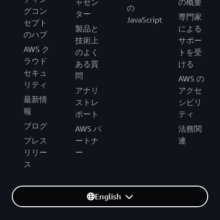
ャセン
の概要
の
グコン
ター
専門家
JavaScript
セプト
製品と
による
のハブ
技術上
サポー
AWS ク
のよく
トを受
ラウド
ある質
ける
セキュ
問
AWS の
リティ
アナリ
アクセ
最新情
ストレ
シビリ
報
ポート
ティ
ブログ
AWS パ
法務関
プレス
ートナ
連
リリー
ー
ス
English