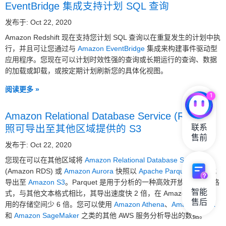
EventBridge 集成支持计划 SQL 查询
发布于: Oct 22, 2020
Amazon Redshift 现在支持您计划 SQL 查询以在重复发生的计划中执
行，并且可让您通过与
Amazon EventBridge
集成来构建事件驱动型
应用程序。您现在可以计划时效性强的查询或长期运行的查询、数据
的加载或卸载，或按定期计划刷新您的具体化视图。
阅读更多 »
1
Amazon Relational Database Service (RDS) 快
联系

照可导出至其他区域提供的 S3
售前
发布于: Oct 22, 2020
您现在可以在其他区域将
Amazon Relational Database Service
(Amazon RDS) 或
Amazon Aurora
快照以
Apache Parquet
格式
导出至
Amazon S3
。Parquet 是用于分析的一种高效开放列式存储格
智能

式，与其他文本格式相比，其导出速度快 2 倍，在 Amazon S3 中占
售后
用的存储空间少 6 倍。您可以使用
Amazon Athena
、
Amazon EMR
和
Amazon SageMaker
之类的其他 AWS 服务分析导出的数据。