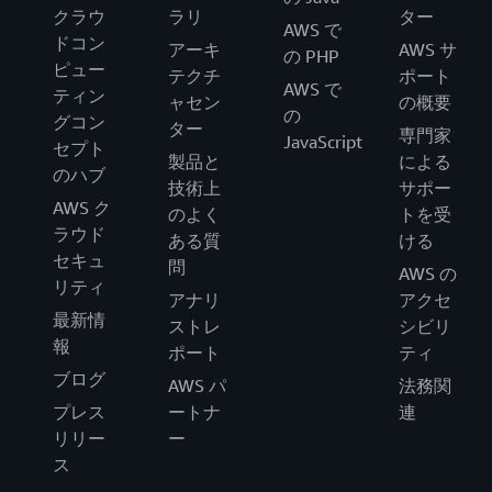
クラウ
ラリ
ター
AWS で
ドコン
アーキ
AWS サ
の PHP
ピュー
テクチ
ポート
AWS で
ティン
ャセン
の概要
の
グコン
ター
専門家
JavaScript
セプト
製品と
による
のハブ
技術上
サポー
AWS ク
のよく
トを受
ラウド
ある質
ける
セキュ
問
AWS の
リティ
アナリ
アクセ
最新情
ストレ
シビリ
報
ポート
ティ
ブログ
AWS パ
法務関
プレス
ートナ
連
リリー
ー
ス