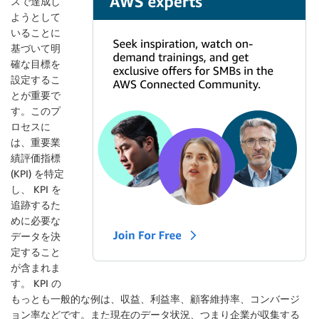
スで達成し
ようとして
いることに
基づいて明
確な目標を
設定するこ
とが重要で
す。このプ
ロセスに
は、重要業
績評価指標
(KPI) を特定
し、 KPI を
追跡するた
めに必要な
データを決
定すること
が含まれま
す。 KPI の
もっとも一般的な例は、収益、利益率、顧客維持率、コンバージ
ョン率などです。また現在のデータ状況、つまり企業が収集する