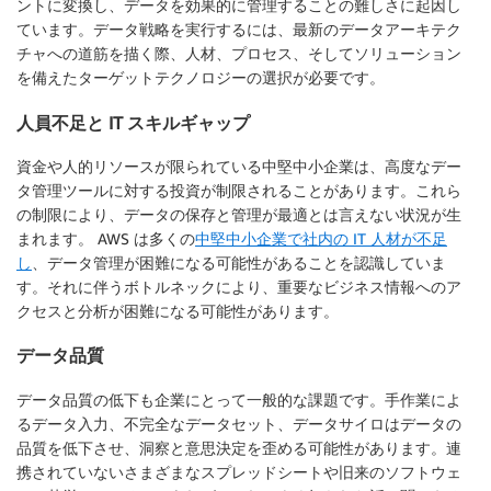
ントに変換し、データを効果的に管理することの難しさに起因し
ています。データ戦略を実行するには、最新のデータアーキテク
チャへの道筋を描く際、人材、プロセス、そしてソリューション
を備えたターゲットテクノロジーの選択が必要です。
人員不足と IT スキルギャップ
資金や人的リソースが限られている中堅中小企業は、高度なデー
タ管理ツールに対する投資が制限されることがあります。これら
の制限により、データの保存と管理が最適とは言えない状況が生
まれます。 AWS は多くの
中堅中小企業で社内の IT 人材が不足
し
、データ管理が困難になる可能性があることを認識していま
す。それに伴うボトルネックにより、重要なビジネス情報へのア
クセスと分析が困難になる可能性があります。
データ品質
データ品質の低下も企業にとって一般的な課題です。手作業によ
るデータ入力、不完全なデータセット、データサイロはデータの
品質を低下させ、洞察と意思決定を歪める可能性があります。連
携されていないさまざまなスプレッドシートや旧来のソフトウェ