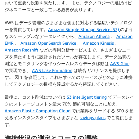
おいて重要な役割を果たします。 また、テクノロジーの選択はビ
ジネスニーズと一致している必要があります。
AWS はデータ管理のさまざまな側面に対応する幅広いテクノロジ
ーを提供しています。
Amazon Simple Storage Service (S3)
のよう
なスケーラブルなデータレイクから、
Amazon Athena
、
Amazon
EMR
、
Amazon OpenSearch Service
、
Amazon Kinesis
、
Amazon Redshift
などの専用分析サービスまで、さまざまなニー
ズを満たすように設計されたツールが存在します。データ品質の
測定とモニタリングを伴うシームレスなデータ移動は
AWS Glue
で実現でき、
AWS Lake Formation
は統合ガバナンスを提供しま
す。 図 1 を参照して、これらすべてのサービスがどのように連携
してテクノロジーの目標を達成するかを確認してください。
最後に、コスト削減については
S3 intelligent tiering
でデータレイ
クのストレージコストを最大 70% 節約可能なことに加え、
Amazon Elastic Computing Cloud
では業界をリードする 500 を超
えるインスタンスタイプをさまざまな
savings plans
でご提供しま
す。
進捗状況の測定とコースの調整