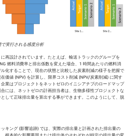
状態で実行される感度分析
うに再設計されています。たとえば、輸送トラックのグループを
NG 燃料消費率と排出係数を変えた場合、1 時間あたりの燃料消
デル化することで、現在の状態と比較した炭素削減の様子を把握で
 (NPV) を計算し、限界コスト削減 (NPV/炭素削減) に関す
、企業はプロジェクトをネットゼロのイニシアチブのロードマップ
場合には、ネットゼロの計画担当者は、生物多様性プロジェクトな
分として正味排出量を算出する事ができます。このようにして、脱
キング (影響追跡) では、実際の排出量と計画された排出量の
し、根本的な影響要因または排出体のそれぞれが特定の排出量の変