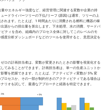
排出量やエネルギー強度など、経営管理に関連する変数や企業の持
ードライバーツリーの下位/リーフ (原因) は通常、ツリーの上
されます。たとえば、1 時間あたりに消費される燃料に機器の稼
排出源からの排出量を算出します。下水処理、水の消費、サードパ
ティビティを含め、組織内のプロセス全体に対してこのレベルのモ
や感度分析ダッシュボードなどのツールを使用すると、意思決定を
。
トゼロの計画担当者は、変数が変更されたときの影響を視覚化する
試してみることができます。計画担当者は、単一の生産ユニットか
影響を把握できます。たとえば、アクティビティ変数が 5% 変
のプロセスか、その一部が制約付きのアクティビティである場合は
シナリオを試して、最適なアプローチと経路を特定できます。