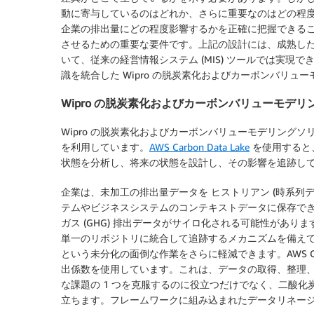
動に寄与しているのはどれか、さらに重要なのはどの程
企業の排出量にどの程度影響するかを正確に把握できる
させるための重要な要件です。上記の設計には、成熟し
いて、従来の経営情報システム (MIS) ツールでは実
識を統合した Wipro の脱炭素化およびカーボンバリ
Wipro の脱炭素化およびカーボンバリューモデ
Wipro の脱炭素化およびカーボンバリューモデリングソリ
を利用しています。
AWS Carbon Data Lake
を使用すると
状態を分析し、将来の状態を設計し、その影響を追跡し
企業は、未加工の排出量データを ヒストリアン (時系列デー
テムやビジネスシステムのコンテキストデータに保存で
ガス (GHG) 排出データがサイロ化される可能性があります。A
単一のリポジトリに統合して追跡するメカニズムを備えて
という未分化の面倒な作業をさらに軽減できます。AWS Car
出係数を使用しています。これは、データの取得、整理
な課題の 1 つを克服するのに役立つだけでなく、二酸
立ちます。フレームワークに組み込まれたデータリネー