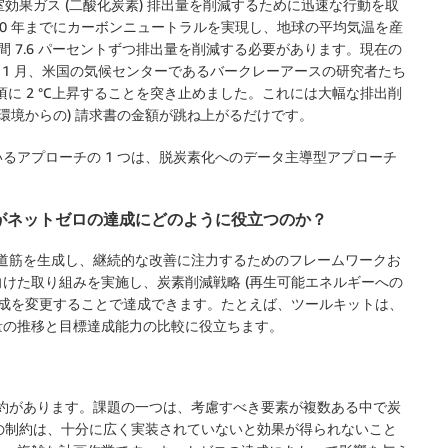
効果ガス (二酸化炭素) 排出量を削減するために迅速な行動を取
50 年までにカーボンニュートラルを実現し、地球の平均気温を産
年間 7.6 パーセントずつ排出量を削減する必要があります。現在の
3 年 1 月、米国の気候センターであるバークレーアースの研究者たち
60 年頃に 2 °C上昇することを突き止めました。これには大幅な排出削
環境からの) 請求書の金額が跳ね上がるだけです。
るアプローチの 1 つは、脱炭素化へのデータ主導型アプローチ
がネットゼロの達成にどのように役立つのか？
の道筋を生成し、継続的な改善に注力するためのフレームワークお
けた取り組みを実施し、炭素削減戦略 (再生可能エネルギーへの
構成を変更することで達成できます。たとえば、ツールキットは、
量の推移と目標達成能力の比較に役立ちます。
制約があります。課題の一つは、考慮すべき要素が複数ある中で炭
つの制約は、十分に広く実装されていないと効果が得られないこと