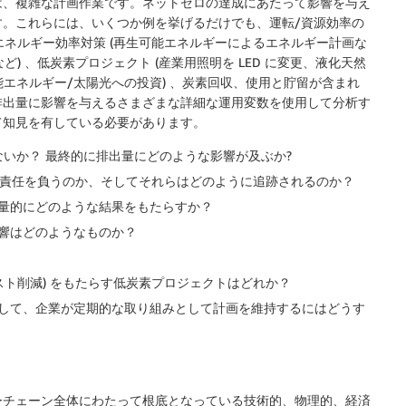
は、複雑な計画作業です。ネットゼロの達成にあたって影響を与え
。これらには、いくつか例を挙げるだけでも、運転/資源効率の
、エネルギー効率対策 (再生可能エネルギーによるエネルギー計画な
ど) 、低炭素プロジェクト (産業用照明を LED に変更、液化天然
可能エネルギー/太陽光への投資) 、炭素回収、使用と貯留が含まれ
排出量に影響を与えるさまざまな詳細な運用変数を使用して分析す
て知見を有している必要があります。
いか？ 最終的に排出量にどのような影響が及ぶか?
誰が責任を負うのか、そしてそれらはどのように追跡されるのか？
量的にどのような結果をもたらすか？
響はどのようなものか？
スト削減) をもたらす低炭素プロジェクトはどれか？
して、企業が定期的な取り組みとして計画を維持するにはどうす
ーチェーン全体にわたって根底となっている技術的、物理的、経済