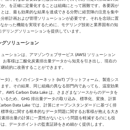
度か、を正確に定量化することは組織にとって困難です。各要因が
ことは、最も効果的な結果を達成できる分野に経営陣の注意を集中
た分析計画および管理ソリューションが必要です。それを念頭に置
現できなかった機能を実現するために、モデリング技術と業界固有の知
ューモデリングソリューションを提供しています。
リングソリューション
ューションは、アマゾンウェブサービス (AWS) ソリューション
、お客様は二酸化炭素排出量データから知見を引き出し、現在の
て継続的に改善することができます。
タ) 、モノのインターネット (IoT) プラットフォーム、製造シス
きます。その結果、同じ組織の異なる部門内であっても、温室効果
WS Carbon Data Lake は、さまざまなソースからのデータを
いるため、GHG 排出量データの取り込み、標準化、変換、計算
bon Data Lake では、計算にオープンスタンダードに基づく排
、標準化に関する根本的なデータ問題に関するお客様が抱える大き
化炭素排出量の計算に一貫性がないという問題を軽減するのにも役
ジは、データポイントの監査証跡をきめ細かく提供します。