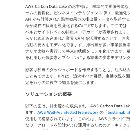
AWS Carbon Data Lake のお客様は、標準的
ームの視覚化、ビジネスインテリジェンス (BI) 、最適化
API から計算された温室効果ガス排出量データを取得するこ
様が現在の状況を視覚化するのに役立ちます。ここでは、ス
ベルとサイトレベルの排出スコアカードが表示されます
らかじめ組み込まれた業界 CVM を活用することで、
活動の要因をモデル化できます。排出量が多い事業担当
ナリオ比較を実行して将来の状態をモデル化できます。
を利用した低炭素オプションによる将来の炭素モデリン
顧客は独自のダッシュボードを作成することも、組み込みの
こともできます。KPI は、追求すべき目標、進捗状況
定を行うのに役立つ知見を提供します。
ソリューションの概要
以下の図は、排出源から収集され、AWS Carbon Dat
ます。
AWS Well-Architected Framework
の「
Sustainabilit
使用して構築されています。この柱は、AWS クラウド
なワークロードを設計および運用するためのアーキテク