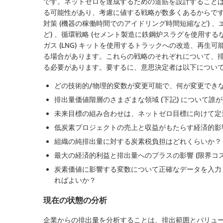
です。ネットゼロを達成するための道筋を設計すること
る可能性があり、考慮に値する戦略が数多くあるからです
対策 (機器の稼働時間でのアイドリング時間短縮など) 
ど) 、循環戦略 (セメント製造に鉄鋼炉スラグを使用するな
ガス (LNG) キットを使用するトラックへの改造、再生
る場合があります。これらの戦略のそれぞれについて、
る必要があります。要するに、意思決定者は以下につい
どの技術的/物理的変数が変更可能で、何が変更できな
排出量価値階層のさまざまな領域 (下記) について
未来目標の組み合わせは、ネットゼロ目標に向けて定
低炭素プロジェクトの売上と収益がもたらす経済的影
組織の純排出量に対する炭素税負担はどれくらいか？
最大の経済的利益と排出量へのプラスの影響 (限界コ
炭素価値に影響する変数について正確なデータを入力
ればよいか？
現在の状態の分析
企業からの排出量を分析することは、排出範囲とバリュ