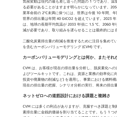
気候変動は現代の最も差し迫った問題の 1 つであり、温室
る必要があることがますます明らかになっています。20
業革命前の 2°C未満に保つには、世界は今後 10 年間、
世界の排出量は年間 40 GtCO2 を超えています。202
は、地球の長期平均気温が 2033 年頃に 1.5 °C、20
減が必要であり、取り組みを遅らせることは最終的には (
二酸化炭素排出量の削減を推進するために注目を集めてい
を含むカーボンバリューモデリング (CVM) です。
カーボンバリューモデリングとは何か、またそれ
CVM は、お客様が現在の排出量を分析し、脱炭素化へ
よびツールキットです。これは、資源と業務の効率化に向
投資や廃棄物の削減など) を適用し、事業における燃料
現在の排出量の把握、シナリオ分析の実行、将来の排出
ネットゼロへの道筋設計における課題と複雑さ
CVM には多くの利点がありますが、克服すべき課題と
素排出量に金銭的価値を割り当てることです。もう 1 