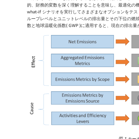
的、財務的変数を深く理解することを意味し、最適化の
what-if シナリオを実行してさまざまなオプション
ループレベルとユニットレベルの排出量とその下位の燃
数と地球温暖化係数( GWP )に適用すると、現在の排出
図 1.カ