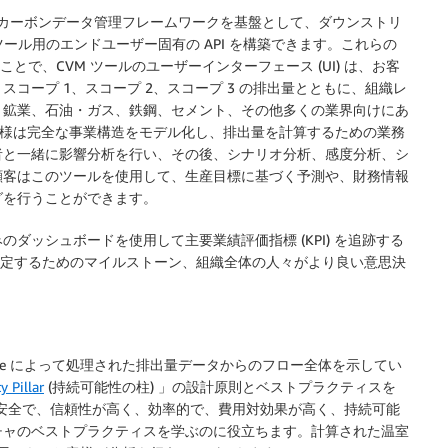
で拡張可能なカーボンデータ管理フレームワークを基盤として、ダウンストリ
ツール用のエンドユーザー固有の API を構築できます。これらの
とで、CVM ツールのユーザーインターフェース (UI) は、お客
コープ 1、スコープ 2、スコープ 3 の排出量とともに、組織レ
。鉱業、石油・ガス、鉄鋼、セメント、その他多くの業界向けにあ
お客様は完全な事業構造をモデル化し、排出量を計算するための業務
者と一緒に影響分析を行い、その後、シナリオ分析、感度分析、シ
顧客はこのツールを使用して、生産目標に基づく予測や、財務情報
グを行うことができます。
ダッシュボードを使用して主要業績評価指標 (KPI) を追跡する
を測定するためのマイルストーン、組織全体の人々がより良い意思決
a Lake によって処理された排出量データからのフロー全体を示してい
y Pillar
(持続可能性の柱) 」の設計原則とベストプラクティスを
で安全で、信頼性が高く、効率的で、費用対効果が高く、持続可能
チャのベストプラクティスを学ぶのに役立ちます。計算された温室