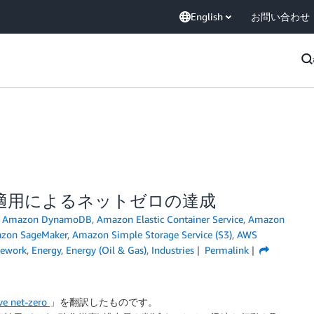
English
お問い合わせ
適用によるネットゼロの達成
,
Amazon DynamoDB
,
Amazon Elastic Container Service
,
Amazon
zon SageMaker
,
Amazon Simple Storage Service (S3)
,
AWS
mework
,
Energy
,
Energy (Oil & Gas)
,
Industries
Permalink
ve net-zero
」を翻訳したものです。