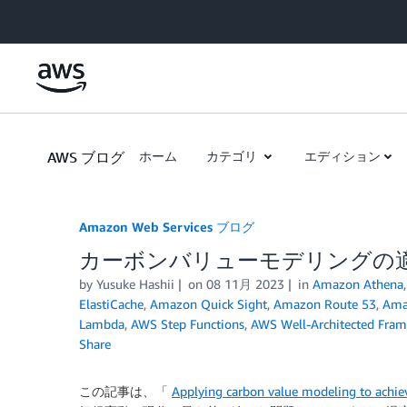
Skip to Main Content
AWS ブログ
ホーム
カテゴリ
エディション
Amazon Web Services ブログ
カーボンバリューモデリングの
by
Yusuke Hashii
on
08 11月 2023
in
Amazon Athena
ElastiCache
,
Amazon Quick Sight
,
Amazon Route 53
,
Ama
Lambda
,
AWS Step Functions
,
AWS Well-Architected Fra
Share
この記事は、「
Applying carbon value modeling to achie