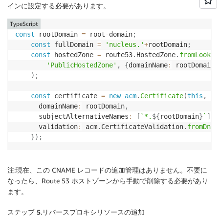
      ec2
.
Peer
.
securityGroupId
(
proxySGId
)
,
 ec2
.
Port
.
インに設定する必要があります。
    nucleusSG
.
addIngressRule
(
      ec2
.
Peer
.
securityGroupId
(
proxySGId
)
,
 ec2
.
Port
.
TypeScript
    nucleusSG
.
addIngressRule
(
const
 rootDomain 
=
 root
-
domain
;
      ec2
.
Peer
.
securityGroupId
(
proxySGId
)
,
 ec2
.
Port
.
const
 fullDomain 
=
'nucleus.'
+
rootDomain
;
    nucleusSG
.
addIngressRule
(
const
 hostedZone 
=
 route53
.
HostedZone
.
fromLookup
      ec2
.
Peer
.
securityGroupId
(
proxySGId
)
,
 ec2
.
Port
.
'PublicHostedZone'
,
{
domainName
:
 rootDomain
}
    nucleusSG
.
addIngressRule
(
)
;
      ec2
.
Peer
.
securityGroupId
(
proxySGId
)
,
 ec2
.
Port
.
    nucleusSG
.
addIngressRule
(
const
 certificate 
=
new
acm
.
Certificate
(
this
,
'P
      ec2
.
Peer
.
securityGroupId
(
proxySGId
)
,
 ec2
.
Port
.
      domainName
:
 rootDomain
,
      subjectAlternativeNames
:
[
`
*.
${
rootDomain
}
`
]
,
      validation
:
 acm
.
CertificateValidation
.
fromDns
(
}
)
;
注:現在、この CNAME レコードの追加管理はありません。不要に
なったら、Route 53 ホストゾーンから手動で削除する必要があり
ます。
ステップ 5
.リバースプロキシリソースの追加