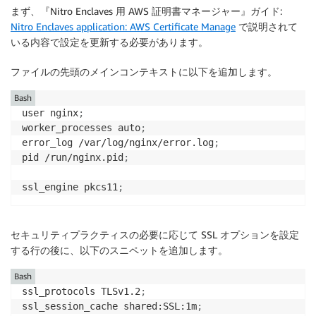
まず、『Nitro Enclaves 用 AWS 証明書マネージャー』ガイド:
print
(
response
)
Nitro Enclaves application: AWS Certificate Manage
で説明されて
いる内容で設定を更新する必要があります。
response 
=
 iam_client
.
delete_policy_version
(
    PolicyArn 
=
ROLE_POLICY_ARN
,
ファイルの先頭のメインコンテキストに以下を追加します。
    VersionId 
=
)
Bash
user nginx
;
print
(
response
)
worker_processes auto
;
error_log /var/log/nginx/error.log
;
pid /run/nginx.pid
;
ssl_engine pkcs11
;
セキュリティプラクティスの必要に応じて SSL オプションを設定
する行の後に、以下のスニペットを追加します。
Bash
ssl_protocols TLSv1.2
;
ssl_session_cache shared:SSL:1m
;