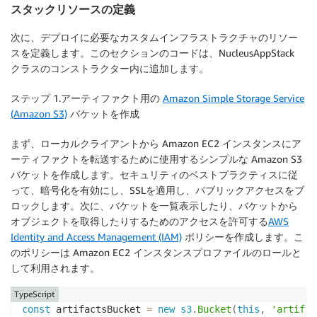
スタックリソースの定義
次に、デプロイに必要なカスタムインフラストラクチャのリソー
スを定義します。このセクションのコードは、NucleusAppStack
クラスのコンストラクター内に追加します。
ステップ 1.アーティファクト用の
Amazon Simple Storage Service
(Amazon S3)
バケットを作成
まず、ローカルクライアントから Amazon EC2 インスタンスにア
ーティファクトを転送するために使用するシンプルな Amazon S3
バケットを作成します。セキュリティのベストプラクティスに従
って、暗号化を有効にし、SSLを適用し、パブリックアクセスをブ
ロックします。次に、バケットを一覧表示したり、バケットから
オブジェクトを取得したりするためのアクセスを許可する
AWS
Identity and Access Management (IAM)
ポリシーを作成します。こ
のポリシーは Amazon EC2 インスタンスプロファイルのロールと
して利用されます。
TypeScript
const
 artifactsBucket 
=
new
s3
.
Bucket
(
this
,
'artifac