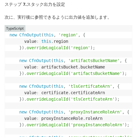
      description
:
'EC2 Instance Role'
,
ステップ 7.
const
スタック出力を設定
 revProxyCertAssociationPolicy 
=
new
iam
.
Ma
      managedPolicies
:
[
        statements
:
[
          iam
.
ManagedPolicy
.
fromAwsManagedPolicyName
次に、実行後に参照できるように出力値を追加します。
new
iam
.
PolicyStatement
(
{
]
,
          actions
:
[
"s3:GetObject"
]
,
 resources
:
[
"*"
      inlinePolicies
:
{
TypeScript
}
)
        getBucketObjectsPolicy
:
 getBucketObjectsPolic
new
CfnOutput
(
this
,
'region'
,
{
]
}
      value
:
this
.
region

}
)
}
)
;
}
)
.
overrideLogicalId
(
'region'
)
;
    proxyInstanceRole
.
addManagedPolicy
(
revProxyCertA
const
 nucleusUserData 
=
`
new
CfnOutput
(
this
,
'artifactsBucketName'
,
{
    #!/bin/bash

      value
:
 artifactsBucket
.
bucketName

    sudo apt-get update

}
)
.
overrideLogicalId
(
'artifactsBucketName'
)
;
    # docker

new
CfnOutput
(
this
,
'tlsCertifcateArn'
,
{
    sudo apt-get -y install apt-transport-https ca-c
      value
:
 certificate
.
certificateArn

    curl -fsSL https://download.docker.com/linux/ubu
}
)
.
overrideLogicalId
(
'tlsCertifcateArn'
)
;
    sudo add-apt-repository "deb [arch=amd64] https:
    sudo apt-get -y update

new
CfnOutput
(
this
,
'proxyInstanceRoleArn'
,
{
    sudo apt-get -y install docker-ce docker-ce-cli 
      value
:
 proxyInstanceRole
.
roleArn

}
)
.
overrideLogicalId
(
'proxyInstanceRoleArn'
)
;
    # docker compose

    sudo curl -L "https://github.com/docker/compose/