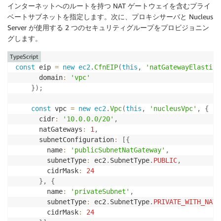
インターネットへのルートを持つ NAT ゲートウェイを含むプライ
ベートサブネットを指定します。次に、プロキシサーバと Nucleus
Server が使用する 2 つのセキュリティグループをプロビジョニン
グします。
TypeScript
const
 eip 
=
new
ec2
.
CfnEIP
(
this
,
'natGatewayElasticI
      domain
:
'vpc'
}
)
;
const
 vpc 
=
new
ec2
.
Vpc
(
this
,
'nucleusVpc'
,
{
      cidr
:
'10.0.0.0/20'
,
      natGateways
:
1
,
      subnetConfiguration
:
[
{
        name
:
'publicSubnetNatGateway'
,
        subnetType
:
 ec2
.
SubnetType
.
PUBLIC
,
        cidrMask
:
24
}
,
{
        name
:
'privateSubnet'
,
        subnetType
:
 ec2
.
SubnetType
.
PRIVATE_WITH_NAT
,
        cidrMask
:
24