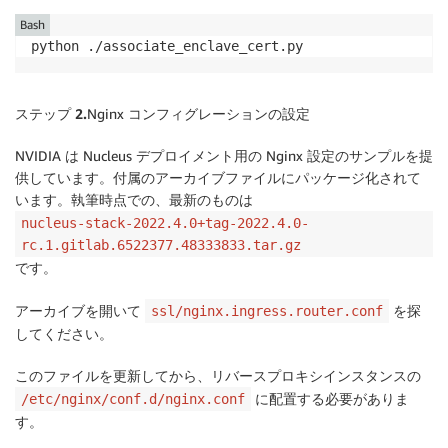
"s3:GetObject"
Bash
]
,
python ./associate_enclave_cert.py
"Resource"
:
[
f
"arn:aws:s3:::{bucket}/*"
]
}
,
{
"Sid"
:
"VisualEditor0"
,
ステップ 2.
Nginx コンフィグレーションの設定
"Effect"
:
"Allow"
,
"Action"
:
[
NVIDIA は Nucleus デプロイメント用の Nginx 設定のサンプルを提
"kms:Decrypt"
供しています。付属のアーカイブファイルにパッケージ化されて
]
,
います。執筆時点での、最新のものは
"Resource"
:
 f
"arn:aws:kms:{REGION}:*:key/{kmskey
nucleus-stack-2022.4.0+tag-2022.4.0-
}
,
{
"Effect"
:
"Allow"
,
rc.1.gitlab.6522377.48333833.tar.gz
"Action"
:
"iam:GetRole"
,
です。
"Resource"
:
ROLE_ARN
}
]
アーカイブを開いて
を探
ssl/nginx.ingress.router.conf
してください。
response 
=
 iam_client
.
create_policy_version
(
    PolicyArn 
=
ROLE_POLICY_ARN
,
このファイルを更新してから、リバースプロキシインスタンスの
    PolicyDocument
=
 json
.
dumps
(
policyJson
)
,
に配置する必要がありま
/etc/nginx/conf.d/nginx.conf
    SetAsDefault
=
す。
)