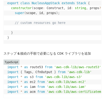
export
class
NucleusAppStack
extends
Stack
{
constructor
(
scope
:
 Construct
,
 id
:
string
,
 props
?
:
 
super
(
scope
,
 id
,
 props
)
;
// custom resources go here
}
}
ステップ 6
.後続の手順で必要になる CDK ライブラリを追加
TypeScript
import
*
as
 route53 
from
'aws-cdk-lib/aws-route53'
import
{
 Tags
,
 CfnOutput 
}
from
'aws-cdk-lib'
import
*
as
 s3 
from
'aws-cdk-lib/aws-s3'
import
*
as
 ec2 
from
'aws-cdk-lib/aws-ec2'
import
*
as
 iam 
from
'aws-cdk-lib/aws-iam'
import
*
as
 acm 
from
'aws-cdk-lib/aws-certificateman