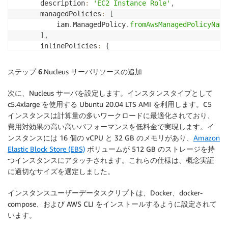
      description
:
'EC2 Instance Role'
,
      managedPolicies
:
[
          iam
.
ManagedPolicy
.
fromAwsManagedPolicyName
]
,
      inlinePolicies
:
{
        getBucketObjectsPolicy
:
 getBucketObjectsPolic
}
ステップ 6
.Nucleus サーバリソースの追加
}
)
;
次に、Nucleus サーバを設定します。インスタンスタイプとして
const
 cfnInstanceProfile 
=
new
iam
.
CfnInstancePr
c5.4xlarge を使用する Ubuntu 20.04 LTS AMI を利用します。C5
      roles
:
[
proxyInstanceRole
.
roleName
]
,
インスタンスは計算量の多いワークロードに最適化されており、
}
)
;
費用対効果の高い高いパフォーマンスを低料金で実現します。イ
ンスタンスには 16 個の vCPU と 32 GB のメモリがあり、
Amazon
// using CfnInstance because it exposes enclaveO
Elastic Block Store (EBS)
ボリュームが 512 GB のストレージを持
const
 cfnInstance 
=
new
ec2
.
CfnInstance
(
this
,
'r
つインスタンスにアタッチされます。これらの仕様は、概念実証
      blockDeviceMappings
:
[
{
に適切なサイズを選定しました。
          deviceName
:
'/dev/xvda'
,
          ebs
:
{
インスタンスユーザーデータスクリプトは、Docker、docker-
            encrypted
:
true
,
compose、および AWS CLI をインストールするように設定されて
            volumeSize
:
32
,
います。
}
}
]
,