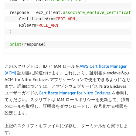
response 
=
 ec2_client
.
associate_enclave_certificate_
    CertificateArn
=
CERT_ARN
,
    RoleArn
=
ROLE_ARN
)
print
(
response
)
bucket 
=
 response
[
'CertificateS3BucketName'
]
s3object 
=
 response
[
'CertificateS3ObjectKey'
]
このスクリプトは、ID と IAM ロールを
AWS Certificate Manager
kmskeyid 
=
 response
[
'EncryptionKmsKeyId'
]
(ACM)
証明書に関連付けます。これにより、証明書をenclave内の
ACM for Nitro Enclaves アプリケーションで使用できるようになり
# update policy 
with
 association resources

ます。詳細については、アマゾンウェブサービス Nitro Enclaves
policy 
=
 iam_rsrc
.
Policy
(
ROLE_POLICY_ARN
)
ユーザーガイドの
Certificate Manager for Nitro Enclaves
を参照し
policyJson 
=
 policy
.
default_version
.
document

てください。スクリプトは IAM ロールポリシーを更新して、独自
cur_version 
=
 policy
.
default_version_id

のロールを取得し、証明書をダウンロードし、復号化する権限を
設定します。
policyJson
[
'Statement'
]
=
[
{
上記のスクリプトをファイルに保存し、ターミナルから実行しま
"Effect"
:
"Allow"
,
す。
"Action"
:
[