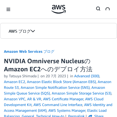
Skip to Main Content
AWS ブログ
ホーム
Amazon Web Services ブログ
NVIDIA Omniverse Nucleusの
カテゴリ
Amazon EC2へのデプロイ方法
エディション
by
Tatsuya Shimada
on
20 7月 2023
in
Advanced (300)
,
Amazon EC2
,
Amazon Elastic Block Store (Amazon EBS)
,
Amazon
Route 53
,
Amazon Simple Notification Service (SNS)
,
Amazon
Simple Queue Service (SQS)
,
Amazon Simple Storage Service (S3)
,
Amazon VPC
,
AR & VR
,
AWS Certificate Manager
,
AWS Cloud
Development Kit
,
AWS Command Line Interface
,
AWS Identity and
Access Management (IAM)
,
AWS Systems Manager
,
Elastic Load
Balancing
,
General
,
Technical How-to
Permalink
Share