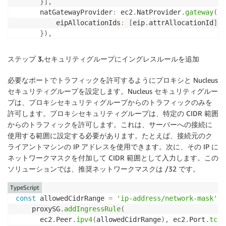
}
]
,
      natGatewayProvider
:
 ec2
.
NatProvider
.
gateway
(
{
          eipAllocationIds
:
[
eip
.
attrAllocationId
]
}
)
,
}
)
;
ステップ 3.
セキュリティグループにイングレスルールを追加
const
 proxySG 
=
new
ec2
.
SecurityGroup
(
this
,
'rev
      vpc
:
 vpc
,
必要なポートでトラフィックを許可するようにプロキシと Nucleus
      allowAllOutbound
:
true
,
セキュリティグループを設定します。Nucleus セキュリティグルー
      description
:
"Reverse Proxy Security Group"
プは、プロキシセキュリティグループからのトラフィックのみを
}
)
;
許可します。プロキシセキュリティグループは、特定の CIDR 範囲
からのトラフィックを許可します。これは、サーバーへの接続に
const
 nucleusSG 
=
new
ec2
.
SecurityGroup
(
this
,
'n
使用する範囲に設定する必要があります。たとえば、接続元のク
      vpc
:
 vpc
,
ライアントマシンの IP アドレスを使用できます。次に、その IP に
      allowAllOutbound
:
true
,
ネットワークマスクを付加して CIDR 範囲として入力します。この
      description
:
"Nucleus Server Security Group"
ソリューションでは、推奨ネットワークマスクは /32 です。
}
)
;
TypeScript
const
 allowedCidrRange 
=
'ip-address/network-mask'
    proxySG
.
addIngressRule
(
      ec2
.
Peer
.
ipv4
(
allowedCidrRange
)
,
 ec2
.
Port
.
tcp
(