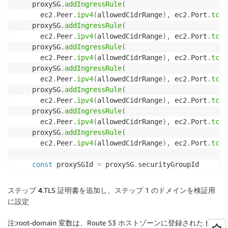
    proxySG
.
addIngressRule
(
      ec2
.
Peer
.
ipv4
(
allowedCidrRange
)
,
 ec2
.
Port
.
tcp
(
    proxySG
.
addIngressRule
(
      ec2
.
Peer
.
ipv4
(
allowedCidrRange
)
,
 ec2
.
Port
.
tcp
(
    proxySG
.
addIngressRule
(
      ec2
.
Peer
.
ipv4
(
allowedCidrRange
)
,
 ec2
.
Port
.
tcp
(
    proxySG
.
addIngressRule
(
      ec2
.
Peer
.
ipv4
(
allowedCidrRange
)
,
 ec2
.
Port
.
tcp
(
    proxySG
.
addIngressRule
(
      ec2
.
Peer
.
ipv4
(
allowedCidrRange
)
,
 ec2
.
Port
.
tcp
(
    proxySG
.
addIngressRule
(
      ec2
.
Peer
.
ipv4
(
allowedCidrRange
)
,
 ec2
.
Port
.
tcp
(
    proxySG
.
addIngressRule
(
      ec2
.
Peer
.
ipv4
(
allowedCidrRange
)
,
 ec2
.
Port
.
tcp
(
const
 proxySGId 
=
 proxySG
.
securityGroupId

    nucleusSG
.
addIngressRule
(
      ec2
.
Peer
.
securityGroupId
(
proxySGId
)
,
 ec2
.
Port
.
ステップ 4
.TLS 証明書を追加し、ステップ 1 のドメインを検証用
    nucleusSG
.
addIngressRule
(
に設定
      ec2
.
Peer
.
securityGroupId
(
proxySGId
)
,
 ec2
.
Port
.
    nucleusSG
.
addIngressRule
(
注:root-domain 変数は、Route 53 ホストゾーンに登録されたドメ