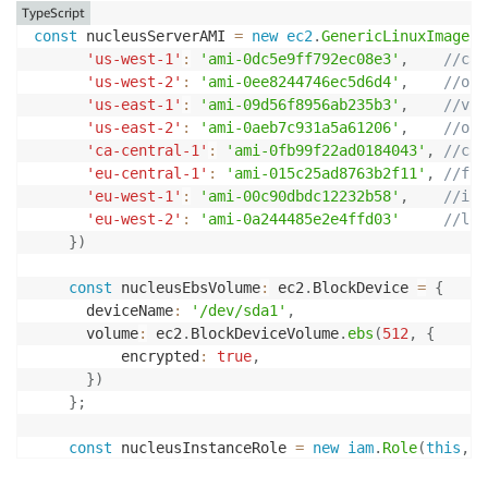
TypeScript
      enclaveOptions
:
{
const
 nucleusServerAMI 
=
new
ec2
.
GenericLinuxImage
(
{
          enabled
:
true
,
'us-west-1'
:
'ami-0dc5e9ff792ec08e3'
,
//cal
}
,
'us-west-2'
:
'ami-0ee8244746ec5d6d4'
,
//ore
      imageId
:
 proxyServerAMI
.
getImage
(
this
)
.
imageId
'us-east-1'
:
'ami-09d56f8956ab235b3'
,
//vir
      instanceType
:
'c5.xlarge'
,
'us-east-2'
:
'ami-0aeb7c931a5a61206'
,
//ohi
      securityGroupIds
:
[
proxySG
.
securityGroupId
]
,
'ca-central-1'
:
'ami-0fb99f22ad0184043'
,
//can
      subnetId
:
 vpc
.
selectSubnets
(
{
subnetGroupName
:
'eu-central-1'
:
'ami-015c25ad8763b2f11'
,
//fra
      tags
:
[
{
'eu-west-1'
:
'ami-00c90dbdc12232b58'
,
//ire
          key
:
'Name'
,
'eu-west-2'
:
'ami-0a244485e2e4ffd03'
//lon
          value
:
'Nucleus-ReverseProxy'
,
}
)
}
]
,
      iamInstanceProfile
:
 cfnInstanceProfile
.
ref

const
 nucleusEbsVolume
:
 ec2
.
BlockDevice 
=
{
}
)
      deviceName
:
'/dev/sda1'
,
      volume
:
 ec2
.
BlockDeviceVolume
.
ebs
(
512
,
{
new
route53
.
CnameRecord
(
this
,
`
CnameApiRecord
`
,
          encrypted
:
true
,
      recordName
:
 fullDomain
,
}
)
      zone
:
 hostedZone
,
}
;
      domainName
:
 cfnInstance
.
attrPublicDnsName
,
}
)
;
const
 nucleusInstanceRole 
=
new
iam
.
Role
(
this
,
'
      assumedBy
:
new
iam
.
ServicePrincipal
(
'ec2.amazo