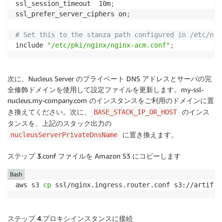
ssl_session_timeout  10m
;
ssl_prefer_server_ciphers on
;
# Set this to the stanza path configured in /etc/nit
include 
"/etc/pki/nginx/nginx-acm.conf"
;
次に、Nucleus Server のプライベート DNS アドレスとサーバの完
全修飾ドメインを使用して設定ファイルを更新します。my-ssl-
nucleus.my-company.com のインスタンスをご利用のドメインに置
き換えてください。次に、
のインス
BASE_STACK_IP_OR_HOST
タンスを、上記のスタック出力の
に置き換えます。
nucleusServerPrivateDnsName
ステップ 3
.conf ファイルを Amazon S3 にコピーします
Bash
aws s3 
cp
 ssl/nginx.ingress.router.conf s3://artifac
ステップ 4
.プロキシインスタンスに接続