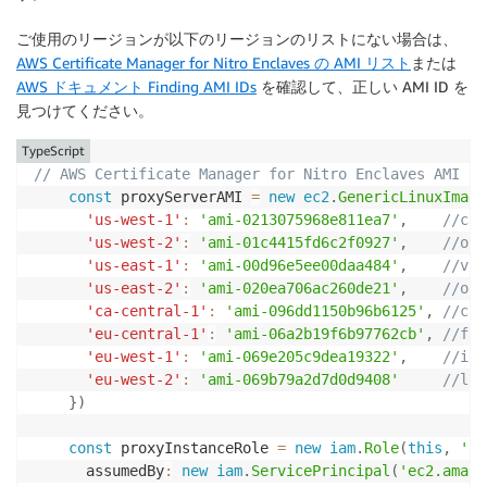
ご使用のリージョンが以下のリージョンのリストにない場合は、
AWS Certificate Manager for Nitro Enclaves の AMI リスト
または
AWS ドキュメント Finding AMI IDs
を確認して、正しい AMI ID を
見つけてください。
TypeScript
// AWS Certificate Manager for Nitro Enclaves AMI
const
 proxyServerAMI 
=
new
ec2
.
GenericLinuxImage
'us-west-1'
:
'ami-0213075968e811ea7'
,
//cal
'us-west-2'
:
'ami-01c4415fd6c2f0927'
,
//ore
'us-east-1'
:
'ami-00d96e5ee00daa484'
,
//vir
'us-east-2'
:
'ami-020ea706ac260de21'
,
//ohi
'ca-central-1'
:
'ami-096dd1150b96b6125'
,
//can
'eu-central-1'
:
'ami-06a2b19f6b97762cb'
,
//fra
'eu-west-1'
:
'ami-069e205c9dea19322'
,
//ire
'eu-west-2'
:
'ami-069b79a2d7d0d9408'
//lon
}
)
const
 proxyInstanceRole 
=
new
iam
.
Role
(
this
,
'pr
      assumedBy
:
new
iam
.
ServicePrincipal
(
'ec2.amazo