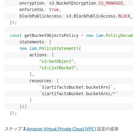
    encryption
:
 s3
.
BucketEncryption
.
S3_MANAGED
,
    enforceSSL
:
true
,
    blockPublicAccess
:
 s3
.
BlockPublicAccess
.
BLOCK_AL
}
)
;
const
 getBucketObjectsPolicy 
=
new
iam
.
PolicyDocumen
    statements
:
[
new
iam
.
PolicyStatement
(
{
        actions
:
[
"s3:GetObject"
,
"s3:ListBucket"
,
]
,
        resources
:
[
`
${
artifactsBucket
.
bucketArn
}
`
,
`
${
artifactsBucket
.
bucketArn
}
/*
`
]
}
)
]
}
)
;
ステップ 2
.
Amazon Virtual Private Cloud (VPC)
設定の追加