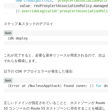
new
CfnOutput
(
this
,
'proxyCertAssociationPolicyA
    sudo chmod +x /usr/local/bin/docker-compose

      value
:
 revProxyCertAssociationPolicy
.
managedPo
}
)
.
overrideLogicalId
(
'proxyCertAssociationPolicy
    # aws cli

    sudo curl "https://awscli.amazonaws.com/awscli-e
new
CfnOutput
(
this
,
'nucleusServerPrivateDnsName
ステップ 8.
スタックのデプロイ
    sudo apt-get install unzip

      value
:
 nucleusServerInstance
.
instancePrivateDn
    sudo unzip awscliv2.zip

}
)
.
overrideLogicalId
(
'nucleusServerPrivateDnsNam
Bash
    sudo ./aws/install

cdk deploy
    sudo rm awscliv2.zip

new
CfnOutput
(
this
,
'domain'
,
{
    sudo rm -fr ./aws/install

      value
:
 fullDomain

`
}
)
.
overrideLogicalId
(
'domain'
)
;
これが完了すると、必要な基本リソースが用意されるので、次は
それらを構成します。
const
 nucleusServerInstance 
=
new
ec2
.
Instance
(
t
      instanceType
:
new
ec2
.
InstanceType
(
"c5.4xlarge
以下の CDK デプロイエラーが発生した場合:
      machineImage
:
 nucleusServerAMI
,
      blockDevices
:
[
nucleusEbsVolume
]
,
Bash
      vpc
:
 vpc
,
[
Error at /NucleusAppStack
]
 Found zones: 
[
]
for
 dns:
      role
:
 nucleusInstanceRole
,
      securityGroup
:
  nucleusSG
,
      userData
:
 ec2
.
UserData
.
custom
(
nucleusUserData
)
正しいドメインが指定されていることと、ホストゾーンが Route
      vpcSubnets
:
 vpc
.
selectSubnets
(
{
subnetGroupName
53 コンソールの Route 53 ホストゾーンに存在することを確認し
      detailedMonitoring
:
true
,