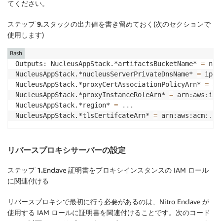
てください。
}
)
;
ステップ 9.
スタックの出力値を書き留めておく(次のセクションで
    Tags
.
of
(
nucleusServerInstance
)
.
add
(
"Name"
,
"Nucl
使用します)
Bash
Outputs: NucleusAppStack.*artifactsBucketName* 
=
 nuc
NucleusAppStack.*nucleusServerPrivateDnsName* 
=
 ip-
.
NucleusAppStack.*proxyCertAssociationPolicyArn* 
=
 ar
NucleusAppStack.*proxyInstanceRoleArn* 
=
 arn:aws:iam
NucleusAppStack.*region* 
=
..
. 

NucleusAppStack.*tlsCertifcateArn* 
=
 arn:aws:acm:
..
.
リバースプロキシサーバーの設定
ステップ 1.
Enclave 証明書をプロキシインスタンスの IAM ロール
に関連付ける
リバースプロキシで最初に行う必要があるのは、Nitro Enclave が
使用する IAM ロールに証明書を関連付けることです。次のコード