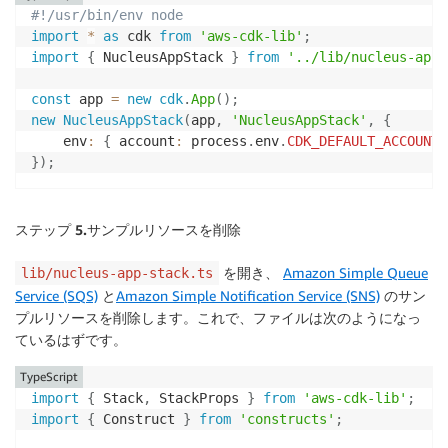
#!/usr/bin/env node
import
*
as
 cdk 
from
'aws-cdk-lib'
;
import
{
 NucleusAppStack 
}
from
'../lib/nucleus-app-
const
 app 
=
new
cdk
.
App
(
)
;
new
NucleusAppStack
(
app
,
'NucleusAppStack'
,
{
    env
:
{
 account
:
 process
.
env
.
CDK_DEFAULT_ACCOUNT
,
}
)
;
ステップ 5.
サンプルリソースを削除
を開き、
Amazon Simple Queue
lib/nucleus-app-stack.ts
Service (SQS)
と
Amazon Simple Notification Service (SNS)
のサン
プルリソースを削除します。これで、ファイルは次のようになっ
ているはずです。
TypeScript
import
{
 Stack
,
 StackProps 
}
from
'aws-cdk-lib'
;
import
{
 Construct 
}
from
'constructs'
;