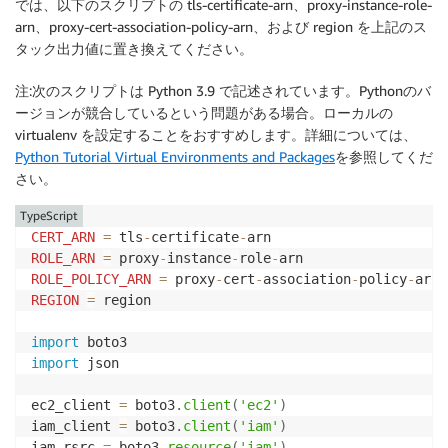
では、以下のスクリプトの tls-certificate-arn、proxy-instance-role-
arn、proxy-cert-association-policy-arn、および region を上記のス
タック出力値に置き換えてください。
注:次のスクリプトは Python 3.9 で記述されています。Pythonのバ
ージョンが競合しているという問題がある場合。ローカルの
virtualenv を設定することをおすすめします。詳細については、
Python Tutorial Virtual Environments and Packages
を参照してくだ
さい。
TypeScript
CERT_ARN
=
 tls
-
certificate
-
ROLE_ARN
=
 proxy
-
instance
-
role
-
ROLE_POLICY_ARN
=
 proxy
-
cert
-
association
-
policy
-
REGION
=
 region

import
import
 json

ec2_client 
=
 boto3
.
client
(
'ec2'
)
iam_client 
=
 boto3
.
client
(
'iam'
)
iam_rsrc 
=
 boto3
.
resource
(
'iam'
)