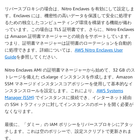
リバースプロキシの場合は、Nitro Enclaves を有効にして設定しま
す。Enclaves には、機密性の高いデータを保護して安全に処理す
るための独立したコンピューティング環境を構築する機能が備わ
っています。この場合は TLS 証明書です。さらに、Nitro Enclaves
は Amazon 証明書マネージャーとの統合をサポートしています。
つまり、証明書マネージャーは証明書のローテーションを自動的
に処理できます。詳細については、
AWS Nitro Enclaves User
Guide
を参照してください。
Nitro Enclaves AMI の証明書マネージャーから始めて、32 GB のス
トレージを備えた c5.xlarge インスタンスを作成します。Amazon
SSM マネージドインスタンスコアポリシーを使用して基本的なイ
ンスタンスロールを設定します。これにより、
AWS Systems
Manager (SSM)
でインスタンスに接続でき、インターネット経由
の SSH トラフィックに対してインスタンスのポートを開く必要が
なくなります。
最後に、「ダミー」の IAM ポリシーをリバースプロキシにアタッ
チします。これは空のポリシーで、設定スクリプトで更新されま
す。