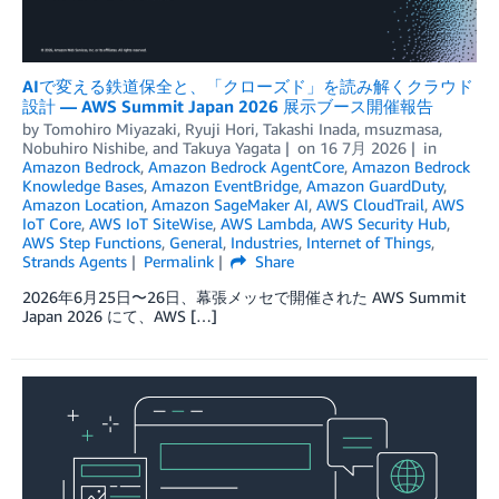
AIで変える鉄道保全と、「クローズド」を読み解くクラウド
設計 — AWS Summit Japan 2026 展示ブース開催報告
by
Tomohiro Miyazaki
,
Ryuji Hori
,
Takashi Inada
,
msuzmasa
,
Nobuhiro Nishibe
, and
Takuya Yagata
on
16 7月 2026
in
Amazon Bedrock
,
Amazon Bedrock AgentCore
,
Amazon Bedrock
Knowledge Bases
,
Amazon EventBridge
,
Amazon GuardDuty
,
Amazon Location
,
Amazon SageMaker AI
,
AWS CloudTrail
,
AWS
IoT Core
,
AWS IoT SiteWise
,
AWS Lambda
,
AWS Security Hub
,
AWS Step Functions
,
General
,
Industries
,
Internet of Things
,
Strands Agents
Permalink
Share
2026年6月25日〜26日、幕張メッセで開催された AWS Summit
Japan 2026 にて、AWS […]