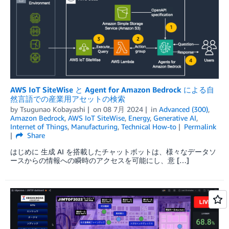
AWS IoT SiteWise と Agent for Amazon Bedrock による自
然言語での産業用アセットの検索
by
Tsugunao Kobayashi
on
08 7月 2024
in
Advanced (300)
,
Amazon Bedrock
,
AWS IoT SiteWise
,
Energy
,
Generative AI
,
Internet of Things
,
Manufacturing
,
Technical How-to
Permalink
Share
はじめに 生成 AI を搭載したチャットボットは、様々なデータソ
ースからの情報への瞬時のアクセスを可能にし、意 […]