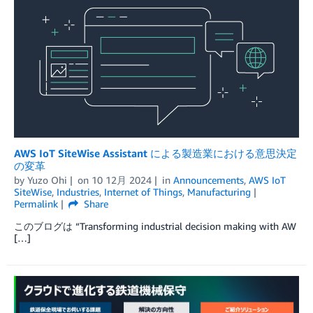
AWS IoT SiteWise Assistant による製造業における意思決定
の変革
by
Yuzo Ohi
on
10 12月 2024
in
Announcements
,
AWS IoT
SiteWise
,
Industries
,
Internet of Things
,
Manufacturing
Permalink
Share
このブログは “Transforming industrial decision making with AW
[…]