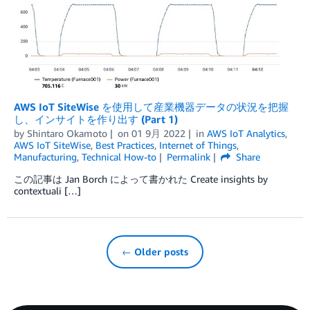
AWS IoT SiteWise を使用して産業機器データの状況を把握
し、インサイトを作り出す (Part 1)
by
Shintaro Okamoto
on
01 9月 2022
in
AWS IoT Analytics
,
AWS IoT SiteWise
,
Best Practices
,
Internet of Things
,
Manufacturing
,
Technical How-to
Permalink
Share
この記事は Jan Borch によって書かれた Create insights by
contextuali […]
← Older posts