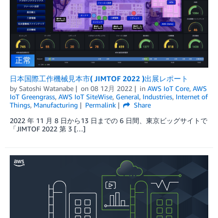
日本国際工作機械見本市( JIMTOF 2022 )出展レポート
by
Satoshi Watanabe
on
08 12月 2022
in
AWS IoT Core
,
AWS
IoT Greengrass
,
AWS IoT SiteWise
,
General
,
Industries
,
Internet of
Things
,
Manufacturing
Permalink
Share
2022 年 11 月 8 日から13 日までの 6 日間、東京ビッグサイトで
「JIMTOF 2022 第 3 […]