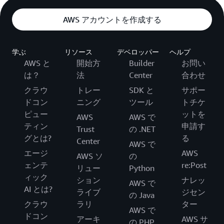
AWS アカウントを作成する
学ぶ
リソース
デベロッパー
ヘルプ
AWS と
開始方
Builder
お問い
は？
法
Center
合わせ
クラウ
トレー
SDK と
サポー
ドコン
ニング
ツール
トチケ
ピュー
ットを
AWS
AWS で
ティン
申請す
Trust
の .NET
グとは?
る
Center
AWS で
エージ
AWS
AWS ソ
の
ェンテ
re:Post
リュー
Python
ィック
ション
ナレッ
AWS で
AI とは?
ライブ
ジセン
の Java
クラウ
ラリ
ター
AWS で
ドコン
アーキ
AWS サ
の PHP