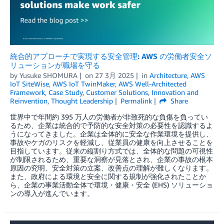
統合的アプローチで実現する安全管理: AWS の労働者安全ソ
リューションが職場を守る
by
Yusuke SHOMURA
on
27 3月 2025
in
Architecture
,
AWS
IoT SiteWise
,
AWS IoT TwinMaker
,
AWS Well-Architected
Framework
,
Case Study
,
Customer Solutions
,
Innovation and
Reinvention
,
Thought Leadership
Permalink
Share
世界中で年間約 395 万人の労働者が非致死的な負傷を負ってい
るため、企業は統合的で予防的な安全対策の必要性を認識するよ
うになってきました。企業は全体的に安全な作業環境を提供し、
事故やケガのリスクを軽減し、従業員の健康を向上させることを
目指しています。従来の縦割り方式では、全体的な問題の可視性
が制限されるため、重要な洞察が見落とされ、企業の事故の根本
原因の究明、安全対策の立案、改善点の理解が難しくなります。
また、政府による環境と安全に関する規制が強化されたことか
ら、企業の事業活動全体で環境・健康・安全 (EHS) ソリューショ
ンの導入が進んでいます。