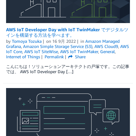
AWS IoT Developer Day with IoT TwinMaker でデジタルツ
インを構築する方法を学べます。
by
Tomoya Tozuka
on
16 9月 2022
in
Amazon Managed
Grafana
,
Amazon Simple Storage Service (S3)
,
AWS Cloud9
,
AWS
IoT Core
,
AWS IoT SiteWise
,
AWS IoT TwinMaker
,
General
,
Internet of Things
Permalink
Share
こんにちは！ソリューションアーキテクトの戸塚です。この記事
では、 AWS IoT Developer Day […]