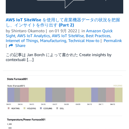
AWS IoT SiteWise を使用して産業機器データの状況を把握
し、インサイトを作り出す (Part 2)
by
Shintaro Okamoto
on
01 9月 2022
in
Amazon Quick
Sight
,
AWS IoT Analytics
,
AWS IoT SiteWise
,
Best Practices
,
Internet of Things
,
Manufacturing
,
Technical How-to
Permalink
Share
この記事は Jan Borch によって書かれた Create insights by
contextuali […]