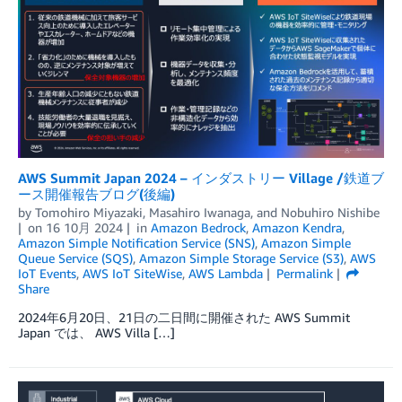
AWS Summit Japan 2024 – インダストリー Village /鉄道ブ
ース開催報告ブログ(後編)
by
Tomohiro Miyazaki
,
Masahiro Iwanaga
, and
Nobuhiro Nishibe
on
16 10月 2024
in
Amazon Bedrock
,
Amazon Kendra
,
Amazon Simple Notification Service (SNS)
,
Amazon Simple
Queue Service (SQS)
,
Amazon Simple Storage Service (S3)
,
AWS
IoT Events
,
AWS IoT SiteWise
,
AWS Lambda
Permalink
Share
2024年6月20日、21日の二日間に開催された AWS Summit
Japan では、 AWS Villa […]