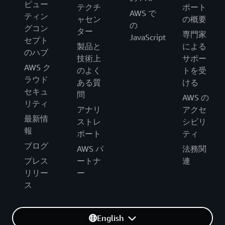
ピュー
テクチ
ポート
AWS で
ティン
ャセン
の概要
の
グコン
ター
専門家
JavaScript
セプト
製品と
による
のハブ
技術上
サポー
AWS ク
のよく
トを受
ラウド
ある質
ける
セキュ
問
AWS の
リティ
アナリ
アクセ
最新情
ストレ
シビリ
報
ポート
ティ
ブログ
AWS パ
法務関
プレス
ートナ
連
リリー
ー
ス
English