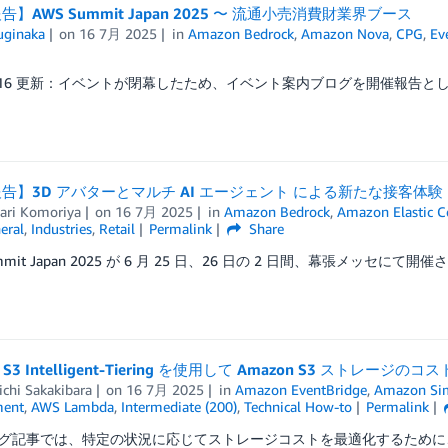
】AWS Summit Japan 2025 〜 流通小売消費財業界ブース
uginaka
on
16 7月 2025
in
Amazon Bedrock
,
Amazon Nova
,
CPG
,
Ev
7/16 更新：イベントが閉幕したため、イベント案内ブログを開催報告として更
告】3D アバターとマルチ AI エージェント による新たな接客体験
ari Komoriya
on
16 7月 2025
in
Amazon Bedrock
,
Amazon Elastic C
eral
,
Industries
,
Retail
Permalink
Share
mmit Japan 2025 が 6 月 25 日、26 日の 2 日間、幕張メッセにて開催さ
n S3 Intelligent-Tiering を使用して Amazon S3 スト
chi Sakakibara
on
16 7月 2025
in
Amazon EventBridge
,
Amazon Simp
ent
,
AWS Lambda
,
Intermediate (200)
,
Technical How-to
Permalink
グ記事では、特定の状況に応じてストレージコストを最適化するために、個