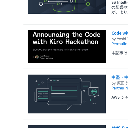
S3 In
の影響や
が、より
Code w
by
Yoshi
Permalin
本記事は 
中堅・中
by
原田 
Partner 
AWS 
AWS Sum