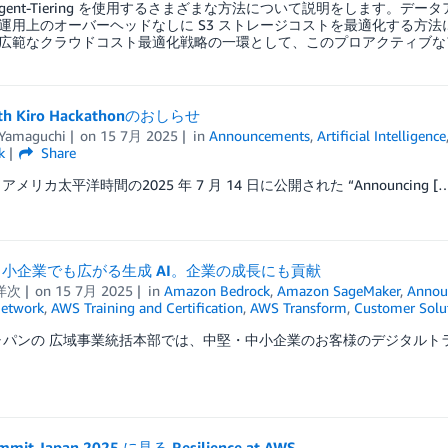
telligent-Tiering を使用するさまざまな方法について説明をしま
運用上のオーバーヘッドなしに S3 ストレージコストを最適化する方
広範なクラウドコスト最適化戦略の一環として、このプロアクティブな
ith Kiro Hackathonのおしらせ
 Yamaguchi
on
15 7月 2025
in
Announcements
,
Artificial Intelligence
k
Share
アメリカ太平洋時間の2025 年 7 月 14 日に公開された “Announcing […
小企業でも広がる生成 AI。企業の成長にも貢献
洋次
on
15 7月 2025
in
Amazon Bedrock
,
Amazon SageMaker
,
Annou
Network
,
AWS Training and Certification
,
AWS Transform
,
Customer Solu
ジャパンの 広域事業統括本部では、中堅・中小企業のお客様のデジタルトラ
mit Japan 2025 に見る Resilience at AWS