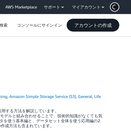
AWS Marketplace
サポート
マイアカウント
アカウントの作成
検索
コンソールにサインイン
ning
,
Amazon Simple Storage Service (S3)
,
General
,
Life
k で活用する方法を解説しています。
基盤モデルと組み合わせることで、技術的知識がなくても気
タを使う基本編と、データセット全体を使う応用編の2
ルストアの作成方法も含まれています。