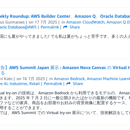
ekly Roundup: AWS Builder Center、Amazon Q、Oracle Datab
us Guimaraes
on
17 7月 2025
in
Amazon CloudWatch
,
Amazon Q D
acle Database@AWS
Permalink
Share
国にも夏がやってきました! でも私は夏がちょっと苦手です。多くの人と
】AWS Summit Japan 展示 : Amazon Nova Canvas の V
する
i Kato
on
16 7月 2025
in
Amazon Bedrock
,
Amazon Machine Learn
e AI
,
Industries
,
Retail
Permalink
Share
tual try-on の技術は、Amazon Bedrock から利用できるモデルの、Amazon
ます。2025 年 7 月 2 日に一般公開されたばかりの最新の機能です。N
ファなどの家具、商品をお部屋やお好みの背景画像に配置するケース、さ
用することができます。
は、AWS Summit での Virtual try-on 展示について、技術解説を