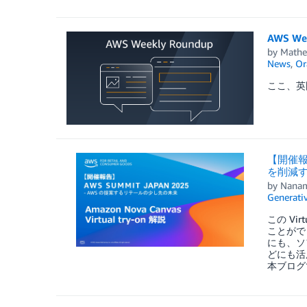
AWS We
by
Mathe
News
,
Or
ここ、英
【開催報告
を削減
by
Nanam
Generativ
この Vir
ことができ
にも、ソ
どにも活
本ブログで