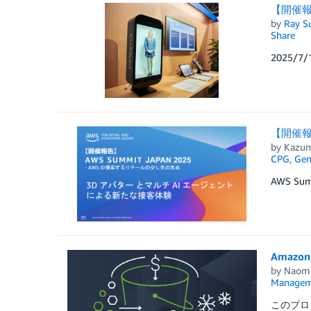
【開催報告
by
Ray S
Share
2025/
【開催報
by
Kazun
CPG
,
Gen
AWS Su
Amazo
by
Naomi
Managem
このブロ