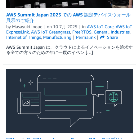
AWS Summit Japan 2025 での AWS 認定デバイスウォール
展示のご紹介
by
Masayuki Inoue
on
10 7月 2025
in
AWS IoT Core
,
AWS IoT
ExpressLink
,
AWS IoT Greengrass
,
FreeRTOS
,
General
,
Industries
,
Internet of Things
,
Manufacturing
Permalink
Share
AWS Summit Japan は、クラウドによるイノベーションを追求す
る全ての方々のための年に一度のイベン […]