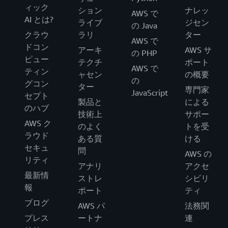
ィック
ション
ナレッ
AWS で
AI とは?
ライブ
ジセン
の Java
クラウ
ラリ
ター
AWS で
ドコン
アーキ
AWS サ
の PHP
ピュー
テクチ
ポート
AWS で
ティン
ャセン
の概要
の
グコン
ター
専門家
JavaScript
セプト
製品と
による
のハブ
技術上
サポー
AWS ク
のよく
トを受
ラウド
ある質
ける
セキュ
問
AWS の
リティ
アナリ
アクセ
最新情
ストレ
シビリ
報
ポート
ティ
ブログ
AWS パ
法務関
プレス
ートナ
連