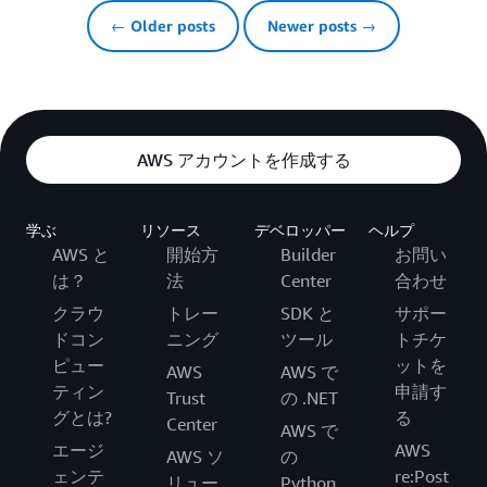
← Older posts
Newer posts →
AWS アカウントを作成する
学ぶ
リソース
デベロッパー
ヘルプ
AWS と
開始方
Builder
お問い
は？
法
Center
合わせ
クラウ
トレー
SDK と
サポー
ドコン
ニング
ツール
トチケ
ピュー
ットを
AWS
AWS で
ティン
申請す
Trust
の .NET
グとは?
る
Center
AWS で
エージ
AWS
AWS ソ
の
ェンテ
re:Post
リュー
Python