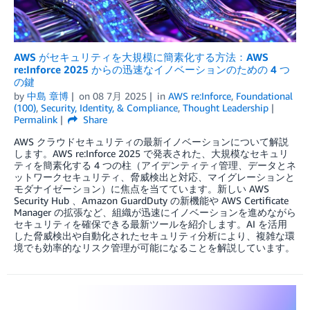
AWS がセキュリティを大規模に簡素化する方法：AWS
re:Inforce 2025 からの迅速なイノベーションのための 4 つ
の鍵
by
中島 章博
on
08 7月 2025
in
AWS re:Inforce
,
Foundational
(100)
,
Security, Identity, & Compliance
,
Thought Leadership
Permalink
Share
AWS クラウドセキュリティの最新イノベーションについて解説
します。AWS re:Inforce 2025 で発表された、大規模なセキュリ
ティを簡素化する 4 つの柱（アイデンティティ管理、データとネ
ットワークセキュリティ、脅威検出と対応、マイグレーションと
モダナイゼーション）に焦点を当てています。新しい AWS
Security Hub 、Amazon GuardDuty の新機能や AWS Certificate
Manager の拡張など、組織が迅速にイノベーションを進めながら
セキュリティを確保できる最新ツールを紹介します。AI を活用
した脅威検出や自動化されたセキュリティ分析により、複雑な環
境でも効率的なリスク管理が可能になることを解説しています。