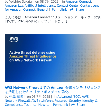
by
Yoichiro Sakata
on
08 7月 2025
in
Amazon Connect
,
Amazon Lex
,
Artificial Intelligence
,
Contact Center
,
Contact Lens
for Amazon Connect
,
General
Permalink
Share
こんにちは、Amazon Connect ソリューションアーキテクトの坂
田です。2025年5月のアップデートま […]
AWS Network Firewall での Amazon 脅威インテリジェンス
を活用したセキュリティポスチャの強化
by
中島 章博
on
08 7月 2025
in
Advanced (300)
,
AWS
Network Firewall
,
AWS re:Inforce
,
Featured
,
Security, Identity, &
Compliance
,
Technical How-to
Permalink
Share