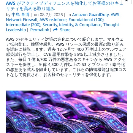
AWS がアクティブディフェンスを強化してお客様のセキュ
リティを高める取り組み
by
中島 章博
on
08 7月 2025
in
Amazon GuardDuty
,
AWS
Network Firewall
,
AWS re:Inforce
,
Foundational (100)
,
Intermediate (200)
,
Security, Identity, & Compliance
,
Thought
Leadership
Permalink
Share
AWS のセキュリティ対策の進化について紹介します。マルウェ
ア拡散防止、脆弱性緩和、AWS リソース保護の最新の取り組み
を詳細に解説します。過去 12 か月で 400 万件以上のマルウェア
感染試行を防止し、CVE 悪用攻撃を 55% 以上減少させました。
また、毎日 1 億 6,700 万件の悪意あるスキャンから AWS アクセ
スキーを保護し、9 億 4,300 万件以上の S3 オブジェクト暗号化
の悪意ある試みを阻止しています。これらの防御機能は追加コス
トなしで提供され、お客様のセキュリティを強化します。