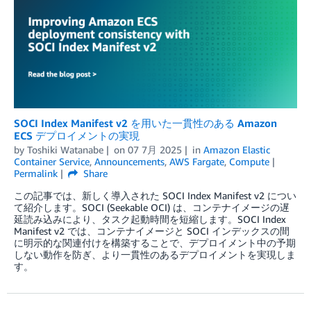
SOCI Index Manifest v2 を用いた一貫性のある Amazon
ECS デプロイメントの実現
by
Toshiki Watanabe
on
07 7月 2025
in
Amazon Elastic
Container Service
,
Announcements
,
AWS Fargate
,
Compute
Permalink
Share
この記事では、新しく導入された SOCI Index Manifest v2 につい
て紹介します。SOCI (Seekable OCI) は、コンテナイメージの遅
延読み込みにより、タスク起動時間を短縮します。SOCI Index
Manifest v2 では、コンテナイメージと SOCI インデックスの間
に明示的な関連付けを構築することで、デプロイメント中の予期
しない動作を防ぎ、より一貫性のあるデプロイメントを実現しま
す。