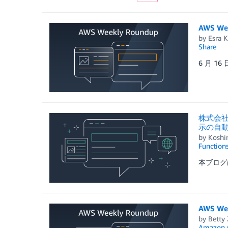
AWS Wee
by
Esra K
Share
6 月 1
株式会社
示の自
by
Koshi
Function
本ブログは
AWS We
by
Betty
Amazon 