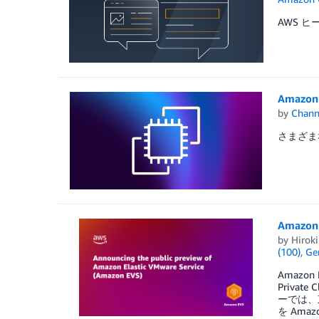
AWS 
Amazo
by
Chan
さまざま
Amazo
by
Hiroki
(100)
,
Ge
Amazon
Privat
ーでは、
を Ama