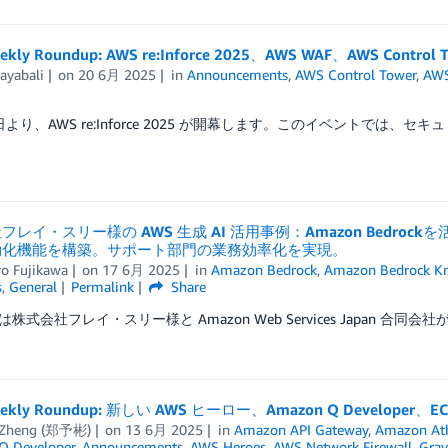
kly Roundup: AWS re:Inforce 2025、AWS WAF、AWS Control 
ayabali
on
20 6月 2025
in
Announcements
,
AWS Control Tower
,
AWS
6 日より、AWS re:Inforce 2025 が開幕します。このイベントでは、セキ
フレイ・スリー様の AWS 生成 AI 活用事例：Amazon Bedr
動化機能を構築。サポート部門の業務効率化を実現。
ro Fujikawa
on
17 6月 2025
in
Amazon Bedrock
,
Amazon Bedrock K
s
,
General
Permalink
Share
株式会社フレイ・スリー様と Amazon Web Services Japan 合同会社
ekly Roundup: 新しい AWS ヒーロー、Amazon Q Developer、EC
 Zheng (郑予彬)
on
13 6月 2025
in
Amazon API Gateway
,
Amazon At
Q Developer
,
Announcements
,
AWS Heroes
,
AWS Network Firewall
,
Grav