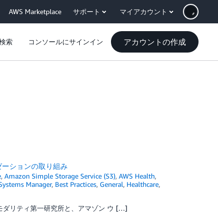
AWS Marketplace
サポート
マイアカウント
アカウントの作成
検索
コンソールにサインイン
ゼーションの取り組み
e
,
Amazon Simple Storage Service (S3)
,
AWS Health
,
Systems Manager
,
Best Practices
,
General
,
Healthcare
,
ダリティ第一研究所と、アマゾン ウ […]