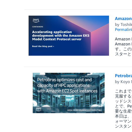
Amazo
by
Toshi
Permalin
Amazon
Amazo
す。この新
スターと
Petr
by
Koyo 
これまで
克服する
ッドシステ
とで、P
要な生産
本日は、
ォーマン
ンスタン