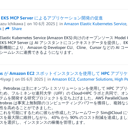
n EKS MCP Server によるアプリケーション開発の促進
kazu Ichikawa
on
10 6月 2025
in
Amazon Elastic Kubernetes Service
k
Share
 Elastic Kubernetes Service (Amazon EKS) 向けのオープンソース Mo
n EKS MCP Server は AI アシスタントにコンテキストデータを提供し、
機能により、Amazon Q Developer CLI、Cline、Cursor など
シームレスに連携できるようになります。
obras が Amazon EC2 スポットインスタンスを使用して HPC
Miyagi
on
05 6月 2025
in
Amazon EC2
,
Customer Solutions
,
High P
、Petrobras は主にオンプレミスソリューションを使用して HPC ア
ため、フルミネンセ連邦大学（UFF）の Cloud+HPC ラボと共同で
ムを開発する研究プロジェクトを立ち上げました。AWS ParallelCluste
etrobras は事実上無制限のコンピューティングパワーを獲得し、複
性を高めることができました。
これを可能にするために彼らが作成したフレームワーク Sim@Cloud につ
スを最大限に維持しながら、43% から 90% のコスト削減を達成しました
スを選択し、インスタンスの稼働を管理します。