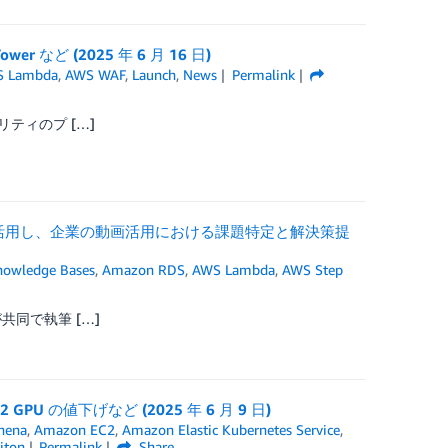
Tower など (2025 年 6 月 16 日)
 Lambda
,
AWS WAF
,
Launch
,
News
Permalink
ュリティのプ […]
ockを活用し、企業の動画活用における課題特定と解決策提
nowledge Bases
,
Amazon RDS
,
AWS Lambda
,
AWS Step
が共同で執筆 […]
2 GPU の値下げなど (2025 年 6 月 9 日)
hena
,
Amazon EC2
,
Amazon Elastic Kubernetes Service
,
iton
Permalink
Share