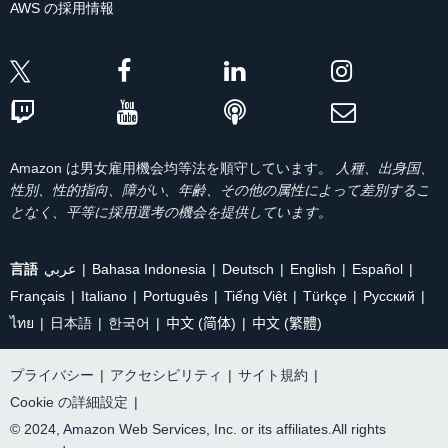
AWS の採用情報
Amazon は男女雇用機会均等法を順守しています。
人種、出身国、
性別、性的指向、障がい、年齢、その他の属性によって差別するこ
となく、平等に採用選考の機会を提供しています。
言語
عربي
Bahasa Indonesia
Deutsch
English
Español
Français
Italiano
Português
Tiếng Việt
Türkçe
Ρусский
ไทย
日本語
한국어
中文 (简体)
中文 (繁體)
プライバシー
|
アクセシビリティ
|
サイト規約
|
Cookie の詳細設定
|
© 2024, Amazon Web Services, Inc. or its affiliates.All rights